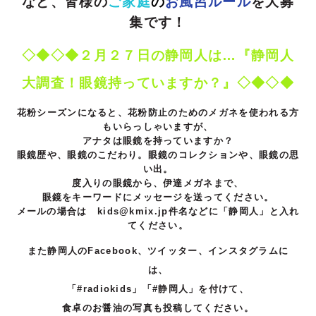
など、皆様の
ご家庭
の
お風呂ルール
を大募
集です！
◇◆◇◆２月２７
日の静岡人は…『静岡人
大調査！眼鏡持っていますか？』◇◆◇◆
花粉シーズンになると、花粉防止のためのメガネを使われる方
もいらっしゃいますが、
アナタは眼鏡を持っていますか？
眼鏡歴や、眼鏡のこだわり。眼鏡のコレクションや、眼鏡の思
い出。
度入りの眼鏡から、伊達メガネまで、
眼鏡をキーワードにメッセージを送ってください。
メールの場合は kids@kmix.jp
件名などに「静岡人」と入れ
てください。
また静岡人のFacebook、ツイッター、インスタグラムに
は、
「#radiokids」「#静岡人」を付けて、
食卓のお醤油の写真も投稿してください。