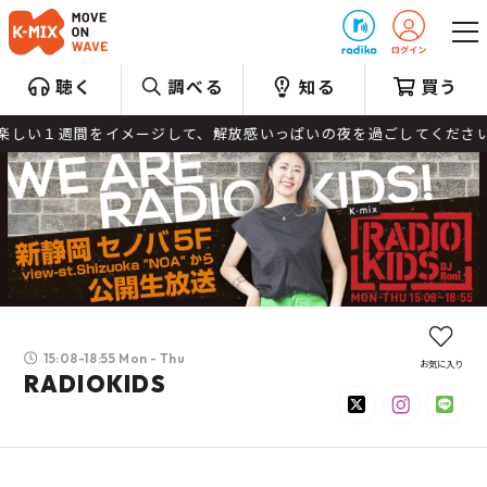
プレゼント
聴く
調べる
知る
買う
１週間をイメージして、解放感いっぱいの夜を過ごしてください。 選曲 
15:08-18:55 Mon - Thu
お気に入り
RADIOKIDS