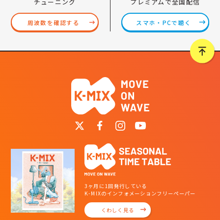
プレミアムで全国配信
チューニング
スマホ・PCで聴く
周波数を確認する
3ヶ月に1回発行している
K-MIXのインフォメーションフリーペーパー
くわしく見る