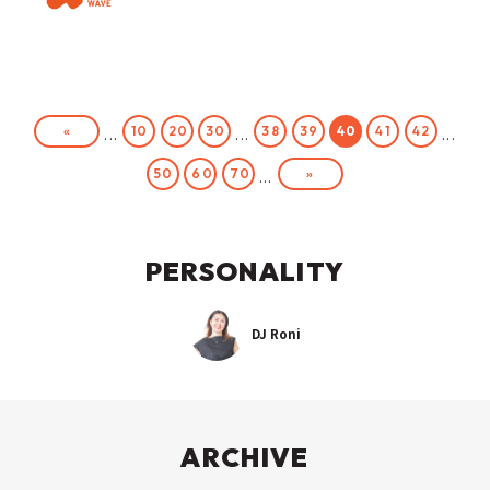
«
10
20
30
38
39
40
41
42
...
...
...
»
50
60
70
...
PERSONALITY
DJ Roni
ARCHIVE