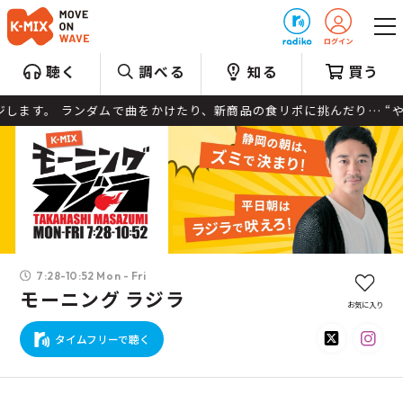
プレゼント
聴く
調べる
知る
買う
す。 ランダムで曲をかけたり、新商品の食リポに挑んだり… “やる
7:28-10:52 Mon - Fri
モーニング ラジラ
お気に入り
タイムフリーで聴く