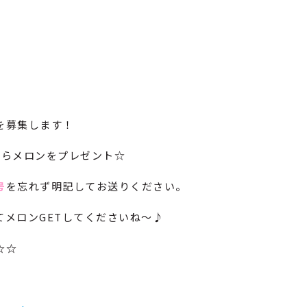
を募集します！
からメロンをプレゼント☆
号
を忘れず明記してお送りください。
メロンGETしてくださいね～♪
☆☆
。