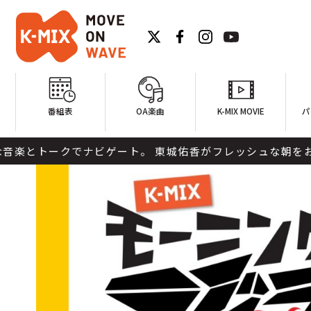
番組表
OA楽曲
K-MIX MOVIE
パ
でナビゲート。 東城佑香がフレッシュな朝をお届けします。