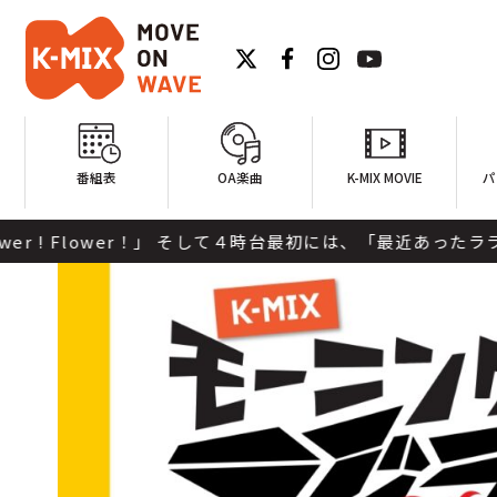
番組表
OA楽曲
K-MIX MOVIE
パ
！」 そして４時台最初には、「最近あったラララなこと」を電話で聞か