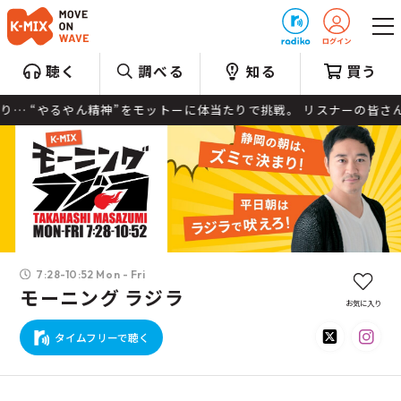
プレゼント
聴く
調べる
知る
買う
 “やるやん精神”をモットーに体当たりで挑戦。 リスナーの皆さん
7:28-10:52 Mon - Fri
モーニング ラジラ
お気に入り
タイムフリーで聴く