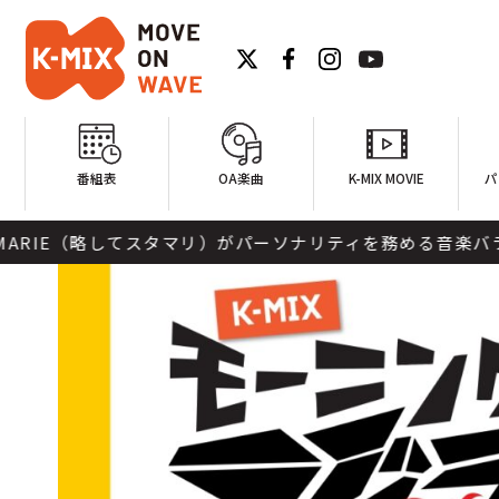
番組表
OA楽曲
K-MIX MOVIE
パ
略してスタマリ）がパーソナリティを務める音楽バラエティ番