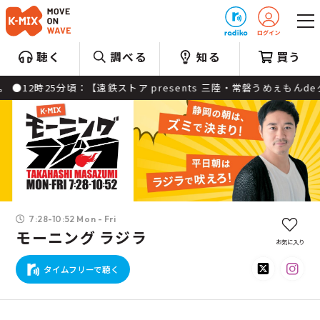
プレゼント
聴く
調べる
知る
買う
25分頃：【遠鉄ストア presents 三陸・常磐うめぇもんdeグ
7:28-10:52 Mon - Fri
モーニング ラジラ
お気に入り
タイムフリーで聴く