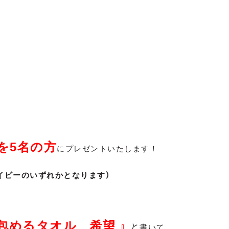
を5
名の方
にプレゼントいたします！
）
イビー
のいずれかとなります
包めるタオル 希望
』
と
書いて、