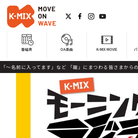
番組表
OA楽曲
K-MIX MOVIE
パ
など 「龍」にまつわる皆さまからのメッセージ、どしどしお待