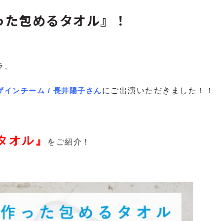
った包めるタオル』！
ラ、
ザインチーム /
長井陽子さん
にご出演いただきました！！
タオル
』
をご紹介！