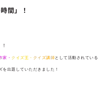
の時間」！
、
」
！
作家・
クイズ王・
クイズ講師
として活動されている
ズを出題していただきました！
。