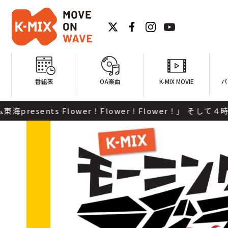
番組表
OA楽曲
K-MIX MOVIE
パ
！Flower ! Flower！」 そして４時台最初には、「最近