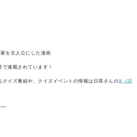
作家を主人公にした漫画
月で連載されています！
るクイズ番組や、クイズイベントの情報は日髙さんの
X（旧
___