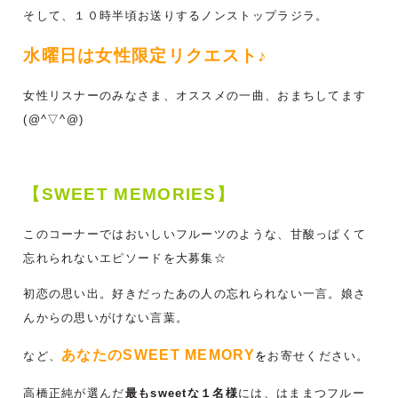
そして、１０時半頃お送りするノンストップラジラ。
水曜日は女性限定リクエスト♪
女性リスナーのみなさま、オススメの一曲、おまちしてます
(@^▽^@)
【SWEET MEMORIES】
このコーナーではおいしいフルーツのような、甘酸っぱくて
忘れられないエピソードを大募集☆
初恋の思い出。好きだったあの人の忘れられない一言。娘さ
んからの思いがけない言葉。
あなたのSWEET MEMORY
など、
を
お寄せください。
高橋正純が選んだ
最もsweetな１名様
には、はままつフルー