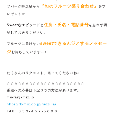
『旬のフルーツ盛り合わせ』
ツパーク時之栖から
をプ
レゼント☆
住所・氏名・電話番号
Sweetなエピソード
と
を忘れず明
記してお送りください。
sweetできゅん♡とするメッセー
フルーツに負けない
ジ
お待ちしています～♪
たくさんのリクエスト、送ってくださいね♪
☆☆☆☆☆☆☆☆☆☆☆☆☆☆☆☆☆☆☆☆☆
番組への応募は下記３つの方法があります。
mo-ra@kmix.jp
https://k-mix.co.jp/radzilla/
FAX：０５３-４５７-５０００