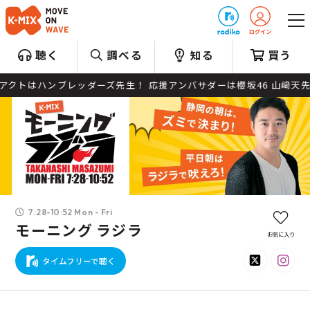
プレゼント
聴く
調べる
知る
買う
ライブアクトはハンブレッダーズ先生！ 応援アンバサダーは櫻坂46 山﨑
7:28-10:52 Mon - Fri
モーニング ラジラ
お気に入り
タイムフリーで聴く