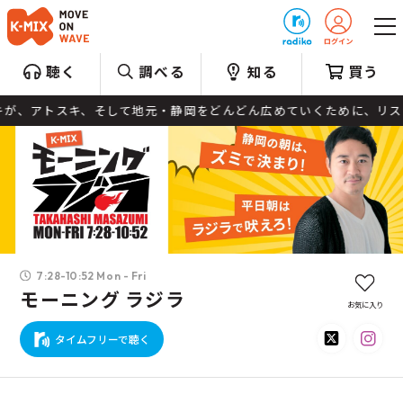
プレゼント
聴く
調べる
知る
買う
トスキが、アトスキ、そして地元・静岡をどんどん広めていくために、リス
7:28-10:52 Mon - Fri
モーニング ラジラ
お気に入り
タイムフリーで聴く