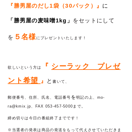
『勝男屋のだし1袋（30パック）
』
に
「勝男屋の麦味噌1kg」
をセットにして
５名様
を
にプレゼントいたします！
『
シーラック プレゼ
欲しいという方は
ント希望
』
と
書いて、
を
郵便番号、住所、氏名、電話番号
明記の上、mo-
ra@kmix.jp、FAX 053-457-5000まで。
締め切りは今日の番組終了までです！
※当選者の発表は商品の発送をもって代えさせていただきま