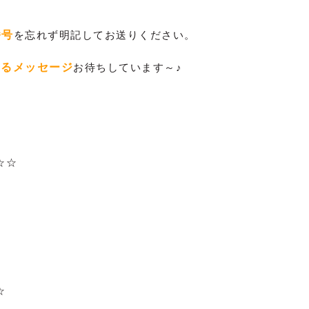
番号
を忘れず明記してお送りください。
するメッセージ
お待ちしています～♪
♪
☆☆
。
☆