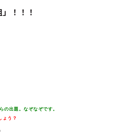
組」！！！
からの出題。なぞなぞです。
しょう？
！