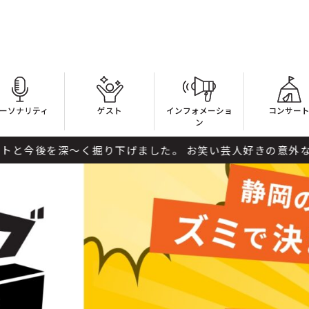
ーソナリティ
ゲスト
インフォメーショ
コンサー
ン
下げました。 お笑い芸人好きの意外な一面も！？ 1週目パー