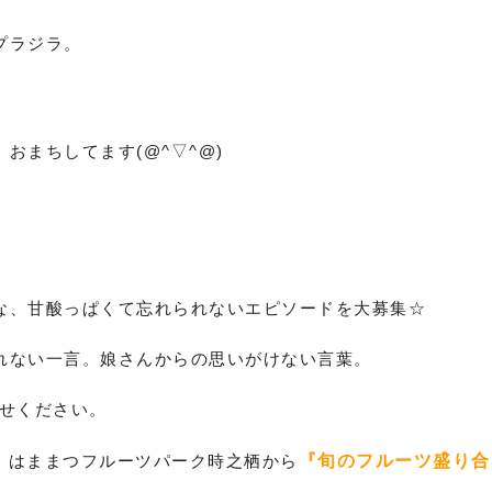
プラジラ。
おまちしてます(@^▽^@)
な、甘酸っぱくて忘れられないエピソードを大募集☆
れない一言。娘さんからの思いがけない言葉。
せください。
、はままつフルーツパーク時之栖から
『旬のフルーツ盛り合