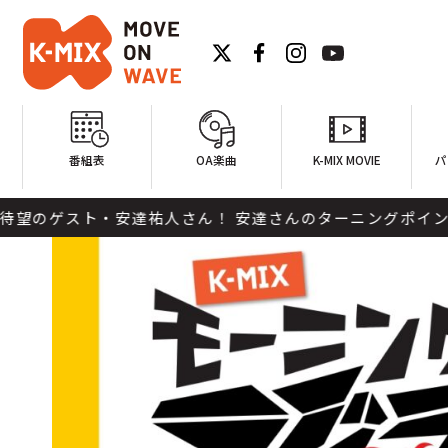
番組表
OA楽曲
K-MIX MOVIE
パ
祐人さん！ 安達さんのターニングポイントと今後を深～く掘り