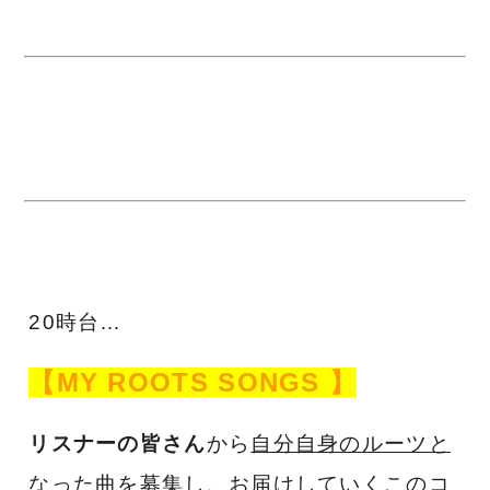
20時台…
【MY ROOTS SONGS 】
リスナーの皆さん
から
自分自身のルーツと
なった曲
を募集し、お届けしていくこのコ