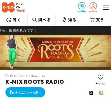
プレゼント
聴く
調べる
知る
買う
番組の魅力です！
19:00-20:30 Mon - Thu
K-MIX ROOTS RADIO
お気に入り
タイムフリーで聴く