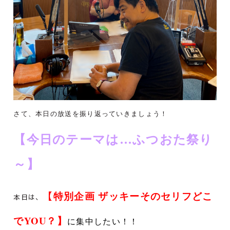
さて、本日の放送を振り返っていきましょう！
【今日のテーマは…ふつおた祭り
～】
【
特別企画
ザッキーそのセリフどこ
本日は、
でYOU？】
に集中したい！！