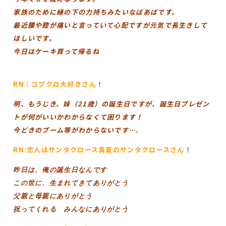
家族のために縁の下の力持ちみたいなばあばです。
最近腰や膝が痛いと言っていて心配ですが元気で長生きして
ほしいです。
今日はケーキ買って帰るね
RN：コブクロ大好き
さん
！
明、もうじき、妹（21歳）の誕生日ですが、誕生日プレゼン
トが何がいいかわからなくて困ります！
今どきのブーム等がわからないです….
RN:恋人はサンタクロース真夏のサンタクロース
さん
！
昨日は、俺の誕生日なんです
この世に、生まれてきてありがとう
父親と母親にありがとう
祝ってくれる みんなにありがとう