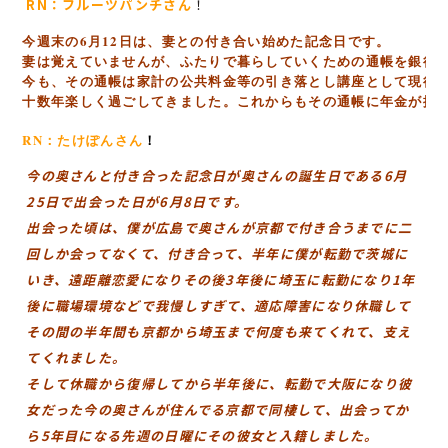
RN：フルーツパンチ
さん
！
今週末の6月12日は、妻との付き合い始めた記念日です。

妻は覚えていませんが、ふたりで暮らしていくための通帳を銀行で
今も、その通帳は家計の公共料金等の引き落とし講座として現役で
十数年楽しく過ごしてきました。これからもその通帳に年金が振り
RN：たけぽん
さん
！
今の奥さんと付き合った記念日が奥さんの誕生日である6月
25日で出会った日が6月8日です。
出会った頃は、僕が広島で奥さんが京都で付き合うまでに二
回しか会ってなくて、付き合って、半年に僕が転勤で茨城に
いき、遠距離恋愛になりその後3年後に埼玉に転勤になり1年
後に職場環境などで我慢しすぎて、適応障害になり休職して
その間の半年間も京都から埼玉まで何度も来てくれて、支え
てくれました。
そして休職から復帰してから半年後に、転勤で大阪になり彼
女だった今の奥さんが住んでる京都で同棲して、出会ってか
ら5年目になる先週の日曜にその彼女と入籍しました。