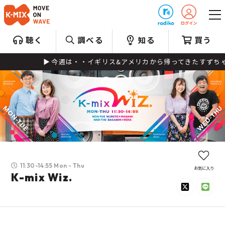
プレゼント
聴く
調べる
知る
買う
今週は・・イギリス&アメリカから帰ってきたすずちゃん1人で
11:30-14:55 Mon - Thu
お気に入り
K-mix Wiz.