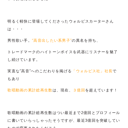
明るく軽快に登場してくださったウォルピスカーターさん
は・・・
男性歌い手。
“高音出したい系男子”
の異名を持ち、
トレードマークのハイトーンボイスを武器にリスナーを魅了
し続けています。
実直な”高音”へのこだわりを掲げる
「ウォルピス社」社長
で
もあり
歌唱動画の累計総再生数
は、現在、
３億回
を超えています！
歌唱動画の累計総再生数はつい最近まで2億回とプロフィール
に書いていらっしゃったそうですが、最近3億回を突破してい