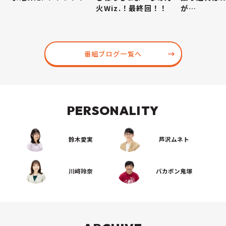
火Wiz.！最終回！！
が…
番組ブログ一覧へ
PERSONALITY
鈴木愛実
芦沢ムネト
川﨑玲奈
バカボン鬼塚