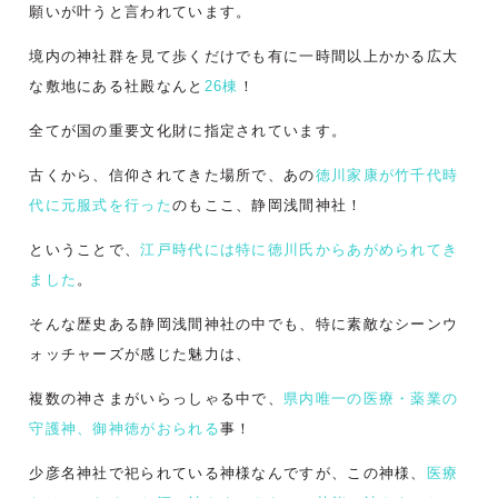
願いが叶うと言われています。
境内の神社群を見て歩くだけでも有に一時間以上かかる広大
な敷地にある社殿なんと
26棟
！
全てが国の重要文化財に指定されています。
古くから、信仰されてきた場所で、あの
徳川家康が竹千代時
代に元服式を行った
のもここ、静岡浅間神社！
ということで、
江戸時代には特に徳川氏からあがめられてき
ました
。
そんな歴史ある静岡浅間神社の中でも、特に素敵なシーンウ
ォッチャーズが感じた魅力は、
複数の神さまがいらっしゃる中で、
県内唯一の医療・薬業の
守護神、御神徳がおられる
事！
少彦名神社で祀られている神様なんですが、この神様、
医療