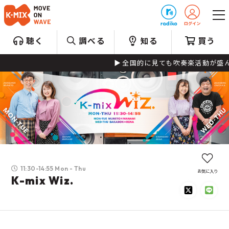
プレゼント
聴く
調べる
知る
買う
全国的に見ても吹奏楽活動が盛んな静岡県。特
11:30-14:55 Mon - Thu
お気に入り
K-mix Wiz.