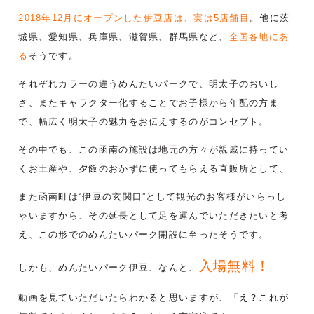
2018年12月にオープンした伊豆店は、実は5店舗目
。他に茨
城県、愛知県、兵庫県、
滋賀県、群馬県など、
全国各地にあ
る
そうです。
それぞれカラーの違うめんたいパークで、
明太子のおいし
さ、またキャラクター化することでお子様から年配の方ま
で、幅広く明太子の
魅力をお伝えするのがコンセプト。
その中でも、この函南の施設は地元の方々が親戚に
持ってい
くお土産や、夕飯のおかずに使ってもらえる直販所として、
また函南町は
“伊豆の玄関口”として観光のお客様がいらっし
ゃいますから、その延長として足を運んで
いただきたいと考
え、この形でのめんたいパーク開設に至ったそうです。
入場無料！
しかも、めんたいパーク伊豆、なんと、
動画を見ていただいたらわかると
思いますが、「え？これが