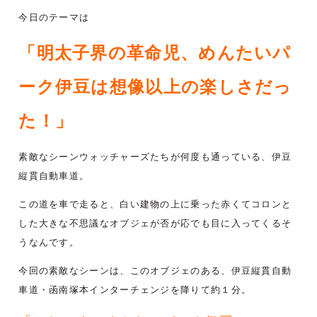
今日のテーマは
「明太子界の革命児、めんたいパ
ーク伊豆は想像以上の楽しさだっ
た！
」
素敵なシーンウォッチャーズたちが何度も通っている、伊豆
縦貫自動車道。
この道を車で走ると、白い建物の上に乗った赤くてコロンと
した大きな不思議なオブジェが
否が応でも目に入ってくるそ
うなんです。
今回の素敵なシーンは、このオブジェのある、伊豆縦貫自動
車道・函南塚本インター
チェンジを降りて約１分。