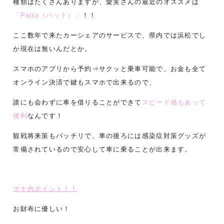
種類はたくさんありますが、愛実さんの最近のオススメは
「Patto（パット）」
！！
ここ数年で来たカーシェアのサービスで、県内では浜松でし
か現在は無いんだとか。
スマホのアプリから予約⇒サクッと乗車可能で、お金も全て
オンライン決済で鍵もスマホで出来るので、
誰にも会わずに車を借りることができて
スピード感もあって
便利
なんです！
観戦将来策もバッチリで、車の後ろには感染症対策グッズが
常備されているので安心して車に乗ることが出来ます。
マナ内ポイント！！
お財布に優しい！