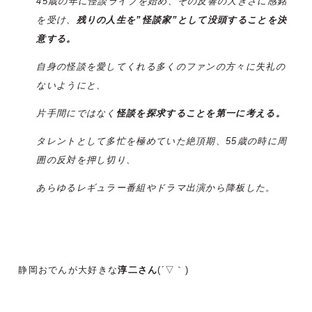
45歳の年に怪談ライブを始め、その反響の大きさに感銘
を受け、
残りの人生を”怪談家”として没頭することを決
意する。
自身の怪談を愛してくれる多くのファンの方々に失礼の
ないようにと、
片手間にではなく
怪談を探求することを第一に考える。
タレントとして多忙を極めていた絶頂期、55歳の時に周
囲の反対を押し切り、
あらゆるレギュラー番組やドラマ出演から降板した。
静岡おでんが大好きな
淳二さん
(´▽｀)