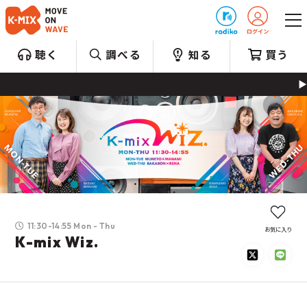
プレゼント
聴く
調べる
知る
買う
毎日が、バース
11:30-14:55 Mon - Thu
お気に入り
K-mix Wiz.