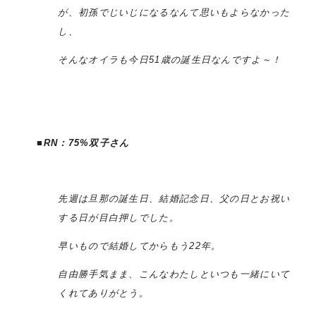
が、初孫でじいじになるなんて思いもよらなかった
し、
そんなオイラも今日51歳の誕生日なんですよ～！
■RN：75%双子
さん
先週は旦那の誕生日、結婚記念日、父の日とお祝い
する日が目白押しでした。
早いもので結婚してからもう22年。
自由勝手気まま、こんなわたしといつも一緒にいて
くれてありがとう。