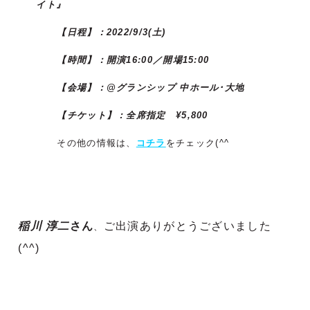
イト』
【日程】：2022/9/3(土)
【時間】：開演16:00／開場15:00
【会場】：@グランシップ 中ホール･大地
【チケット】：全席指定 ¥5,800
その他の情報は、
コチラ
をチェック(^^ゞ
稲川 淳二
さん
ご出演ありがとうございました
、
(^^)