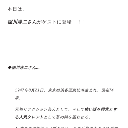
本日は、
稲川淳二
さん
がゲストに登場
！！！
◆稲川淳二さん…
1947年8月21日、東京都渋谷区恵比寿生まれ。現在74
歳。
元祖リアクション芸人として、そして
怖い話を得意とす
る人気タレント
として茶の間を賑わせる。