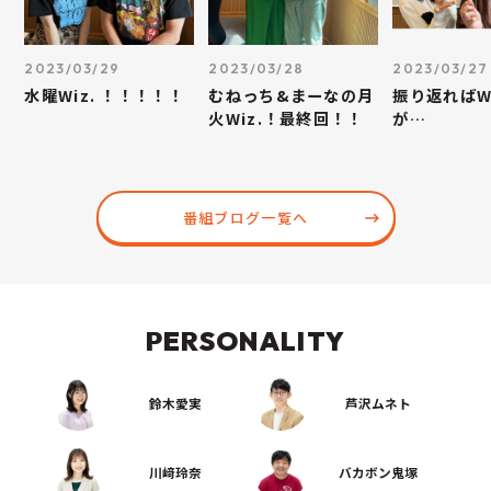
2023/03/29
2023/03/28
2023/03/27
水曜Wiz. ！！！！！
むねっち&まーなの月
振り返ればWi
火Wiz.！最終回！！
が…
番組ブログ一覧へ
PERSONALITY
鈴木愛実
芦沢ムネト
川﨑玲奈
バカボン鬼塚