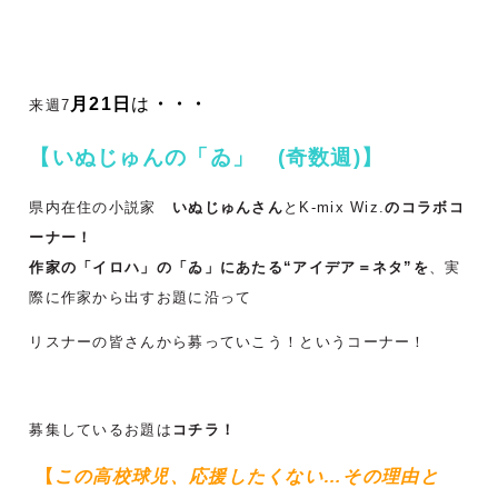
月21日
は
・・・
来週7
【いぬじゅんの「ゐ」 (奇数週)】
県内在住の小説家
いぬじゅんさん
とK-mix Wiz.
のコラボコ
ーナー！
作家の「イロハ」の「ゐ」にあたる“アイデア＝ネタ”を
、実
際に作家から出すお題に沿って
リスナーの皆さんから募っていこう！というコーナー！
募集しているお題は
コチラ！
【
この高校球児、応援したくない…その理由と