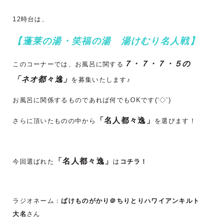
12時台は、
【蓬莱の湯・笑福の湯 湯けむり名人戦】
７・７・７・５の
このコーナーでは、お風呂に関する
「ネオ都々逸」
を募集いたします♪
お風呂に関係するものであれば何でもOKです(‘◇’)ゞ
「名人都々逸」
さらに頂いたものの中から
を選びます！
「名人都々逸」
今回選ばれた
は
コチラ！
ラジオネーム：
ばけものがかり＠ちりとりハワイアンキルト
大名
さん