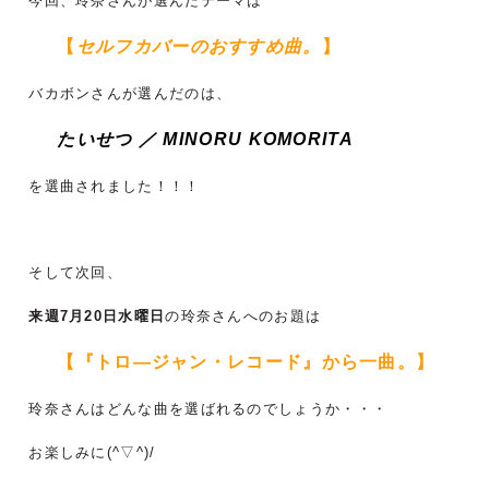
今回、玲奈さんが選んだテーマは
【
セルフカバーのおすすめ曲。
】
バカボンさんが選んだのは、
たいせつ ／ MINORU KOMORITA
を選曲されました！！！
そして次回、
来週7月20日水曜日
の玲奈さんへのお題は
【『トロ―ジャン・レコード』から一曲。】
玲奈さんはどんな曲を選ばれるのでしょうか・・・
お楽しみに(^▽^)/