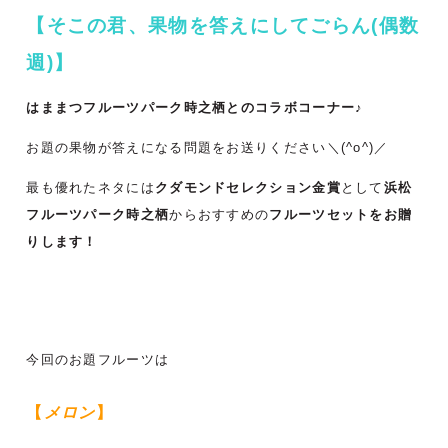
【そこの君、果物を答えにしてごらん(偶数
週)】
はままつフルーツパーク時之栖とのコラボコーナー♪
お題の果物が答えになる問題をお送りください＼(^o^)／
最も優れたネタには
クダモンドセレクション金賞
として
浜松
フルーツパーク時之栖
からおすすめの
フルーツセットをお贈
りします！
今回のお題フルーツは
【
メロン
】