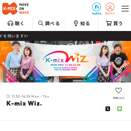
プレゼント
聴く
調べる
知る
買う
”ま
11:30-14:55 Mon - Thu
お気に入り
K-mix Wiz.