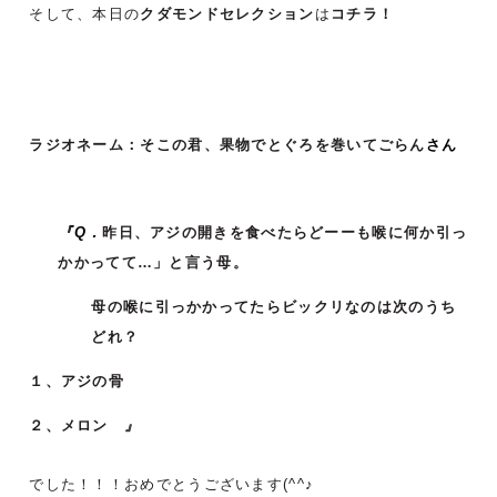
そして、本日の
クダモンドセレクション
は
コチラ！
ラジオネーム：そこの君、果物でとぐろを巻いてごらん
さん
『Q．
昨日、アジの開きを食べたらどーーも喉に何か引っ
かかってて…」と言う母。
母の喉に引っかかってたらビックリなのは次のうち
どれ？
１、アジの骨
２、メロン
』
でした！！！おめでとうございます(^^♪