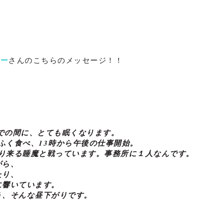
レー
さんのこちらのメッセージ！！
での間に、とても眠くなります。

ふく食べ、13時から午後の仕事開始。

迫り来る睡魔と戦っています。事務所に１人なんです。

ら、

り、

響いています。

う、そんな昼下がりです。