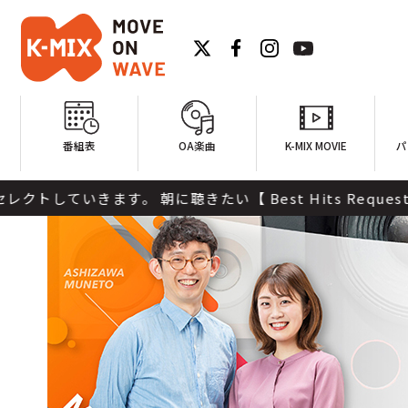
番組表
OA楽曲
K-MIX MOVIE
パ
Best Hits Request...