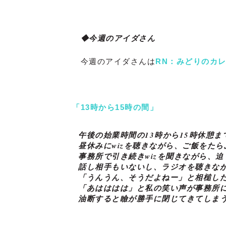
◆今週のアイダさん
今週のアイダさんは
RN：みどりのカ
「13時から15時の間」
　午後の始業時間の13時から15時休憩ま
　　昼休みにwizを聴きながら、ご飯をたら
　　事務所で引き続きwizを聞きながら、
　　話し相手もいないし、ラジオを聴きなが
　　「うんうん、そうだよねー」と相槌した
　　「あはははは」と私の笑い声が事務所に
　　油断すると瞼が勝手に閉じてきてしま