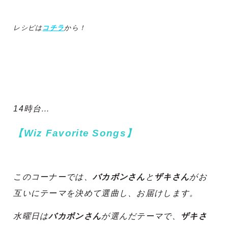
レシピは
コチラ
から！
14時台…
【Wiz Favorite Songs】
このコーナーでは、
バカボンさん
と
ザキさん
がお
互いにテーマを決めて選曲し、お届けします。
水曜日は
バカボンさん
が選んだテーマで、
ザキさ