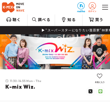
プレゼント
聴く
調べる
知る
買う
“スーパースターになりたい落語家”林家希林と、“脱サラ落
11:30-14:55 Mon - Thu
お気に入り
K-mix Wiz.