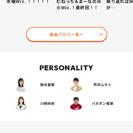
水曜Wiz. ！！！！！
むねっち&まーなの月
振り返ればWi
火Wiz.！最終回！！
が…
番組ブログ一覧へ
PERSONALITY
鈴木愛実
芦沢ムネト
川﨑玲奈
バカボン鬼塚