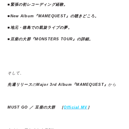
■緊張の初レコーディング経験。
■New Album『MAMEQUEST』の聴きどころ。
■地元・徳島での凱旋ライブの夢。
■豆柴の大群『MONSTERS TOUR』の詳細。
そして、
先週リリース
の
Major 3rd Album『MAMEQUEST』
から
MUST GO ／ 豆柴の大群 ［
Official MV
］