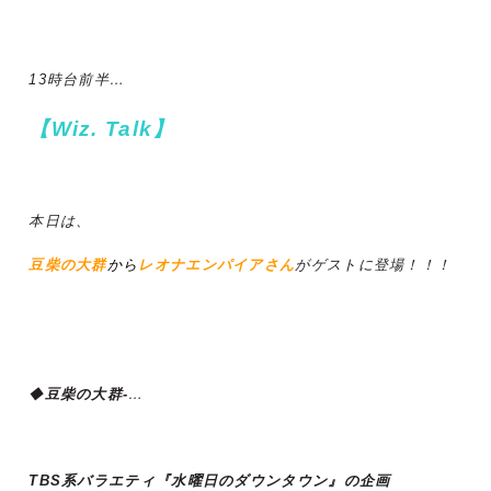
13時台前半…
【Wiz. Talk】
本日は、
豆柴の大群
から
レオナエンパイアさん
がゲストに登場！！！
◆
豆柴の大群-
…
TBS系バラエティ『水曜日のダウンタウン』の企画