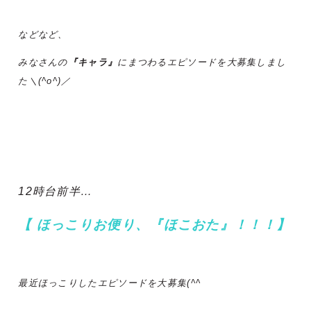
などなど、
みなさんの
『キャラ』
にまつわるエピソードを大募集しまし
た＼(^o^)／
12時台前半…
【 ほっこりお便り、『ほこおた』！！！】
最近ほっこりしたエピソードを大募集(^^ゞ