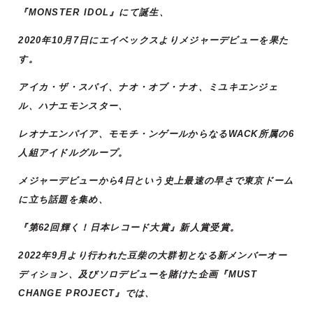
『MONSTER IDOL』にて誕生、
2020年10月7日にエイベックスよりメジャーデビューを果た
す。
アイカ・ザ・スパイ、ナオ・オブ・ナオ、ミユキエンジェ
ル、ハナエモンスター、
レオナエンパイア、モモチ・ンゲールからなるWACK所属の6
人組アイドルグループ。
メジャーデビューから4日という史上最速の早さで東京ドーム
に立ち話題を集め、
『第62回輝く！日本レコード大賞』新人賞受賞。
2022年9月より行われた豆柴の大群初となる新メンバーオー
ディション、及びソロデビューを賭けた企画『MUST
CHANGE PROJECT』では、