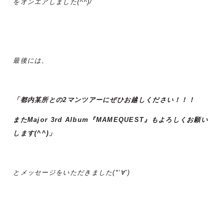
をオンエアしました(^^)/
最後には、
「都内某所との2マンツアーにぜひお越しください！！！
またMajor 3rd Album『MAMEQUEST』もよろしくお願い
します(^^)」
とメッセージをいただきました(*‘∀‘)