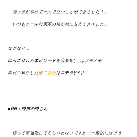
「甥っ子が初めて一人で立つことができました！」
「いつもクールな実家の猫が急に甘えてきました」
などなど…
ほっこりしたエピソード
を大募集( ..)φメモメモ
本日ご紹介した
ほこおた
は
コチラ(^^)/
■RN：秀吉の秀さん
「僕って車通勤してるじゃあないですか（一般的にはそう