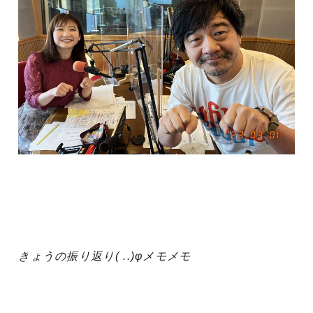
きょうの振り返り( ..)φメモメモ