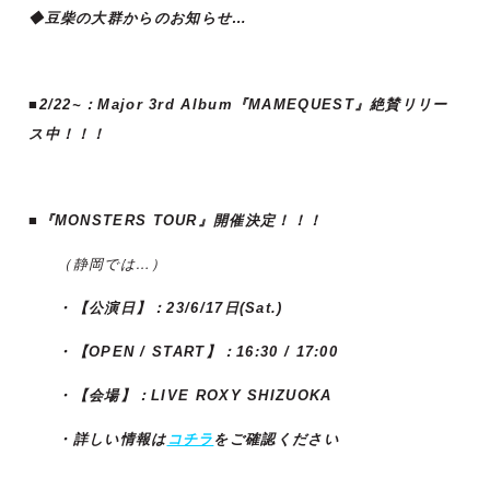
◆豆柴の大群からのお知らせ…
■2/22~：Major 3rd Album『MAMEQUEST』絶賛リリー
ス中！！！
■『MONSTERS TOUR』開催決定！！！
（静岡では…）
・【公演日】：23/6/17日(Sat.)
・【OPEN / START】：16:30 / 17:00
・【会場】：LIVE ROXY SHIZUOKA
・詳しい情報は
コチラ
をご確認ください