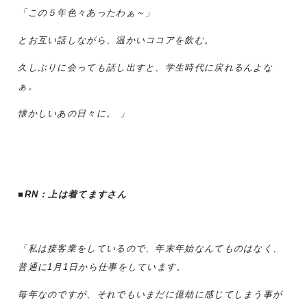
「この５年色々あったわぁ～」
とお互い話しながら、温かいココアを飲む。
久しぶりに会っても話し出すと、学生時代に戻れるんよな
ぁ。
懐かしいあの日々に。 」
■RN：上は着てますさん
「私は接客業をしているので、年末年始なんてものはなく、
普通に1月1日から仕事をしています。
毎年なのですが、それでもいまだに億劫に感じてしまう事が