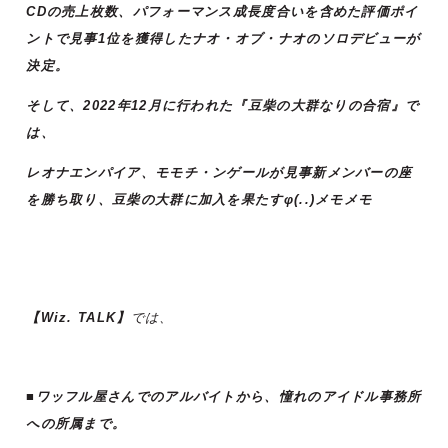
CDの売上枚数、パフォーマンス成長度合いを含めた評価ポイ
ントで見事1位を獲得したナオ・オブ・ナオのソロデビューが
決定。
そして、2022年12月に行われた『豆柴の大群なりの合宿』で
は、
レオナエンパイア、モモチ・ンゲールが見事新メンバーの座
を勝ち取り、豆柴の大群に加入を果たすφ(..)メモメモ
【Wiz. TALK】
では、
■ワッフル屋さんでのアルバイトから、憧れのアイドル事務所
への所属まで。