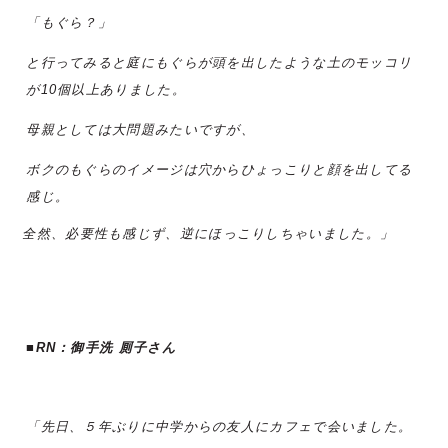
「もぐら？」
と行ってみると庭にもぐらが頭を出したような土のモッコリ
が10個以上ありました。
母親としては大問題みたいですが、
ボクのもぐらのイメージは穴からひょっこりと顔を出してる
感じ。
全然、必要性も感じず、逆にほっこりしちゃいました。」
■RN：御手洗 厠子さん
「先日、５年ぶりに中学からの友人にカフェで会いました。