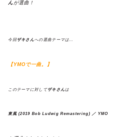
ん
が選曲！
今回
ザキさん
への選曲テーマは…
【YMOで一曲。】
このテーマに対して
ザキさん
は
東風 (2019 Bob Ludwig Remastering) ／ YMO