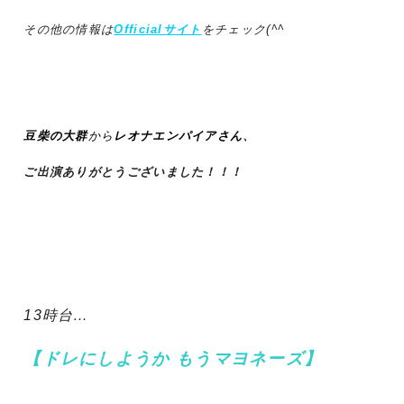
その他の情報は
Officialサイト
をチェック(^^ゞ
豆柴の大群
から
レオナエンパイアさん
、
ご出演ありがとうございました！！！
13時台…
【ドレにしようか もうマヨネーズ】