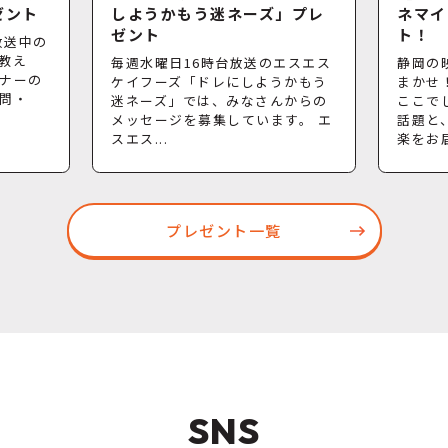
ゼント
しようかもう迷ネーズ」プレ
ネマイ
ゼント
ト！
放送中の
 教え
毎週水曜日16時台放送のエスエス
静岡の
ナーの
ケイフーズ「ドレにしようかもう
まかせ
問・
迷ネーズ」では、みなさんからの
ここで
メッセージを募集しています。 エ
話題と
スエス...
楽をお届
プレゼント一覧
SNS