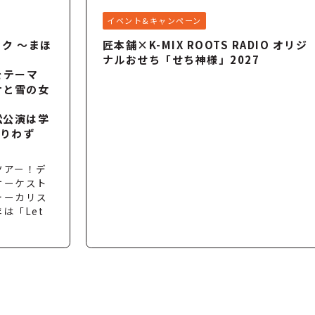
イベント&キャンペーン
ク ～まほ
匠本舗×K-MIX ROOTS RADIO オリジ
ナルおせち「せち神様」2027
」をテーマ
ナと雪の女
松公演は学
残りわず
ツアー！デ
オーケスト
ォーカリス
は「Let