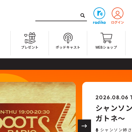
ト
プレゼント
ポッドキャスト
WEBショップ
大好きな静岡
2026.08.06 
シャンソ
ガトネ～
シャンソン姉