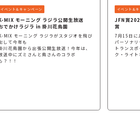
イベント&キャンペーン
イベント&キ
K-MIX モーニング ラジラ公開生放送
JFN賞2
おでかけラジラ in 掛川花鳥園
賞
K-MIX モーニング ラジラがスタジオを飛び
7月15日に
出して今年も
パーソナリ
掛川花鳥園から出張公開生放送！今年は、
トランスポ
放送中にズミさんと鳥さんのコラボ
ク・ライトオ
も？！！