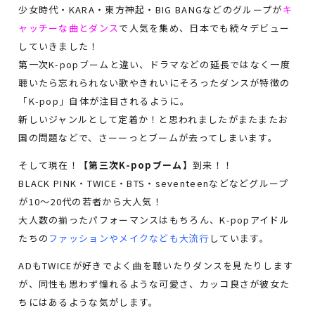
少女時代・KARA・東方神起・BIG BANGなどのグループが
キ
ャッチーな曲とダンス
で人気を集め、日本でも続々デビュー
していきました！
第一次K-popブームと違い、ドラマなどの延長ではなく一度
聴いたら忘れられない歌やきれいにそろったダンスが特徴の
「K-pop」自体が注目されるように。
新しいジャンルとして定着か！と思われましたがまたまたお
国の問題などで、さーーっとブームが去ってしまいます。
そして現在！
【第三次K-popブーム】
到来！！
BLACK PINK・TWICE・BTS・seventeenなどなどグループ
が10～20代の若者から大人気！
大人数の揃ったパフォーマンスはもちろん、K-popアイドル
たちの
ファッションやメイクなども大流行
しています。
ADもTWICEが好きでよく曲を聴いたりダンスを見たりします
が、同性も思わず憧れるような可愛さ、カッコ良さが彼女た
ちにはあるような気がします。