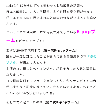
12時台半ばからは打って変わってお隣韓国の話題へ
日本と韓国は、いろいろ問題も多く世間を度々騒がせます
が、エンタメの世界では日本と韓国のつながりはとても強い
んです。
K-popブ
ということで今回は日本で何度か到来している
ーム
をピックアップ！！
まずは2000年代前半の
【第一次K-popブーム】
誰もが一度は耳にしたことがあるであろう韓流ドラマ
「冬の
ソナタ」
が日本で大ヒット！
主演のヨン様ことぺ・ヨンジュンが奥様方に大人気と話題に
なりました。
ヨン様の髪形やマフラーを真似したり、冬ソナのパチンコ台
が出来たりと記憶に残っている方も多いですよね。ちょうど
このころBoAも流行りましたね。
そして次に起こったのは
【第二次K-popブーム】