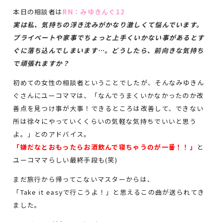
本日の相談者は
RN：みゆきんぐ12
実は私、気持ちの浮き沈みがかなり激しくて悩んでいます。
プライベートや家事でちょっと上手くいかない事があるとす
ぐに落ち込んでしまいます…。どうしたら、前向きな気持ち
で頑張れますか？
初めての女性の相談者ということでしたが、そんなみゆきん
ぐさんにユーコママは、「なんでうまくいかなかったのか改
善点を見つけ事が大事！できるところは改善して、できない
所は徐々にやっていくくらいの気軽な気持ちでいいと思う
よ。」とのアドバイス。
「嫌だなとおもったらお酒飲んで寝ちゃうのが一番！！」
と
ユーコママらしい最終手段も(笑)
まだ旅行から帰ってこないマスターからは、
「Take it easyで行こうよ！」と思えるこの曲が送られてき
ました。