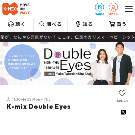
プレゼント
聴く
調べる
知る
買う
にやら元気がない？ ここは、伝説のカリスマ・ベビーシッター、 ミサ
11:30-14:55 Mon - Thu
お気に入り
K-mix Double Eyes