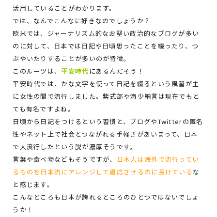
活用していることがわかります。
では、なんでこんなに好きなのでしょうか？
欧米では、ジャーナリズム的なお堅い政治的なブログが多い
のに対して、日本では日記や日頃思ったことを綴ったり、つ
ぶやいたりすることが多いのが特徴。
このルーツは、
平安時代
にあるんだそう！
平安時代では、かな文字を使って日記を綴るという風習が主
に女性の間で流行しました。紫式部や清少納言は現在でもと
ても有名ですよね。
日頃から日記をつけるという習慣と、ブログやTwitterの匿名
性やネット上で社会とつながれる手軽さがあいまって、日本
で大流行したという説が濃厚そうです。
言葉や食べ物などもそうですが、
日本人は海外で流行ってい
るものを日本流にアレンジして適応させるのに長けている
な
と感じます。
こんなところも日本が誇れるところのひとつではないでしょ
うか！