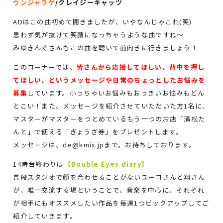
ウンジャラゲ
/クレイジーキャッツ
ADはこの曲初めて聞きましたが、いやなんじゃこれ(笑)
思わず気が抜けて笑顔になっちゃうような曲ですね～
みゆきんぐさんもこの曲を聴いて前向きに行きましょう！
このコーナーでは、
皆さんから応援してほしい、背中を押し
てほしい、というメッセージや日常のちょっとしたお悩みを
募集
しています。小っちゃいお悩みもおっきいお悩みもどん
とこい！また、メッセージを紹介させていただいた方1名に、
マスターがマスターをつとめているもう一つのお店「濱松た
んと」で使える「ぎょうざ券」をプレゼントします。
メッセージは、de@kmix.jpまで。お待ちしております。
14時台終わりは
【Double Eyes diary】
普段スタジオで顔を合わせることがないユーコさんと翔さん
が、唯一交流する場ということで、音楽を中心に、それぞれ
が相手にもオススメしたい作品を毎週1つピックアップしてご
紹介していきます。