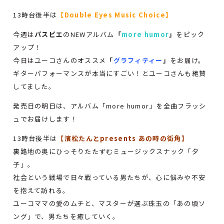
13時台後半は
【Double Eyes Music Choice】
今週は
パスピエ
のNEWアルバム
「
more humor
」
をピック
アップ！
今日はユーコさんのオススメ
「
グラフィティー
」
をお届け。
ギターパフォーマンスが本当にすごい！とユーコさんも絶賛
してました。
発売日の明日は、アルバム「more humor」を全曲フラッシ
ュでお届けします！
13時台後半は
【濱松たんとpresents あの時の街角】
裏路地の奥にひっそりたたずむミュージックスナック「夕
子」。
社会という戦場で日々戦っている男たちが、心に悩みや不安
を抱えて訪れる。
ユーコママの愛のムチと、マスターが選ぶ珠玉の「あの頃ソ
ング」で、男たちを癒していく。