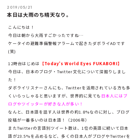
2019/05/21
本日は大雨のち晴天なり。
こんにちは！
今日は朝から大雨すごかったですね…
ケータイの避難準備警報アラームで起きたダボライADです
(笑)
12時台はじめは
【Today’s World Eyes FUKABORI】
今日は、日本のブログ・Twitter文化について深掘りしまし
た！
ダボライリスナーさんにも、Twitterを活用されている方も多
くいらっしゃると思いますが、世界的に見ても
日本人にはブ
ログやツイッターが好きな人が多い！
なんと、日本語を話す人は世界の約1.8%なのに対し、ブログ
投稿が一番多いのは日本語！（2006年）
またTwitterの言語別ツイート数は、1位の英語に続いて日本
語が23.5%を占めるなど、多くの日本人がブログやTwitterを