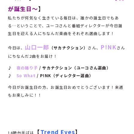
が誕生日～
】
私たちが何気なく生きている毎日は、誰かの誕生日でもあ
る…ということで、ユーコさんと番組ディレクターが今日誕
生日を迎える人にちなんだ楽曲をそれぞれ選曲します！
山口一郎
P!NK
今日は、
（サカナクション）
さん、
さん
にちなんだ2曲をお届け！
♪
夜の踊り子
/ サカナクション（ユーコさん選曲）
♪
So What
/ P!NK
（ディレクター選曲）
今日がお誕生日の方、お誕生日おめでとうございます！来週
もお楽しみに！！
【
Trend Eyes
】
14時台半ばは