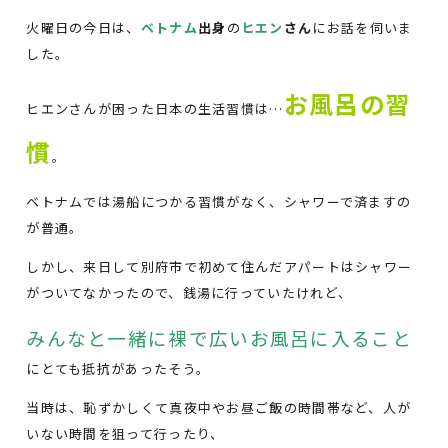
火曜日の今日は、
ベトナム
出身
の
ヒエン
さん
にお話を伺いま
した。
お風呂の習
ヒエンさんが困った日本の生活習慣は…
慣
。
ベトナムでは湯船につかる習慣がなく、シャワーで済ますの
が普通。
しかし、来日して別府市で初めて住んだアパートはシャワー
がついてなかったので、銭湯に行っていたけれど、
みんなと一緒に裸で広いお風呂に入ること
にとても抵抗があったそう。
当時は、恥ずかしくて真夜中やお昼ご飯の時間帯など、人が
いない時間を狙って行ったり、