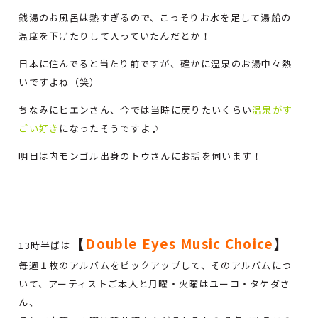
銭湯のお風呂は熱すぎるので、こっそりお水を足して湯船の
温度を下げたりして入っていたんだとか！
日本に住んでると当たり前ですが、確かに温泉のお湯中々熱
いですよね（笑）
ちなみにヒエンさん、今では当時に戻りたいくらい
温泉がす
ごい好き
になったそうですよ♪
明日は内モンゴル出身のトウさんにお話を伺います！
【
Double Eyes Music Choice
】
13時半ばは
毎週１枚のアルバムをピックアップして、そのアルバムにつ
いて、アーティストご本人と月曜・火曜はユーコ・タケダさ
ん、