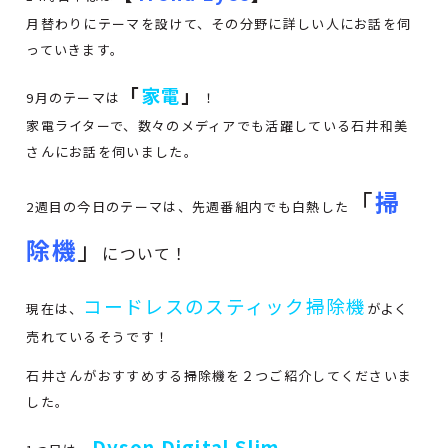
月替わりにテーマを設けて、その分野に詳しい人にお話を伺
っていきます。
「
家電
」
9月のテーマは
！
家電ライターで、数々のメディアでも活躍している石井和美
さんにお話を伺いました。
「
掃
2週目の今日のテーマは、先週番組内でも白熱した
除機
」
について！
コードレスのスティック掃除機
現在は、
がよく
売れているそうです！
石井さんがおすすめする掃除機を２つご紹介してくださいま
した。
Dyson Digital Slim