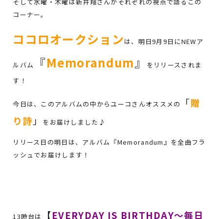
そして水曜・木曜は新井翔さんがそれぞれの視点で語るこの
コーナー。
ココロオークション
は、明日9月9日にNEWア
『
Memorandum
』
ルバム
をリリースされま
す！
「
贈
今日は、このアルバムの中からユーコさんオススメの
り詩
」
をお届けしました♪
リリース日の明日は、アルバム『Memorandum』を全曲フラ
ッシュでお届けします！
【
EVERYDAY IS BIRTHDAY～毎日
13時台は