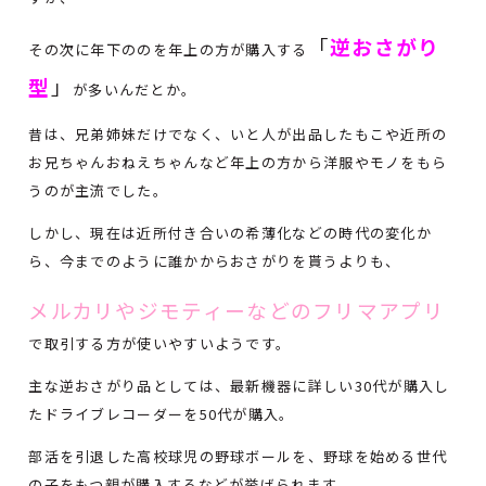
「
逆おさがり
その次に年下ののを年上の方が購入する
型
」
が多いんだとか。
昔は、兄弟姉妹だけでなく、いと人が出品したもこや近所の
お兄ちゃんおねえちゃんなど年上の方から洋服やモノをもら
うのが主流でした。
しかし、現在は近所付き合いの希薄化などの時代の変化か
ら、今までのように誰かからおさがりを貰うよりも、
メルカリやジモティーなどのフリマアプリ
で取引する方が使いやすいようです。
主な逆おさがり品としては、最新機器に詳しい30代が購入し
たドライブレコーダーを50代が購入。
部活を引退した高校球児の野球ボールを、野球を始める世代
の子をもつ親が購入するなどが挙げられます。