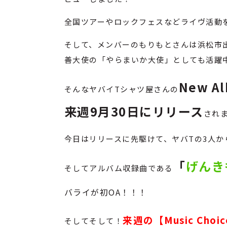
全国ツアーやロックフェスなどライヴ活動
そして、メンバーのもりもとさんは浜松市
善大使の「やらまいか大使」としても活躍中で
New A
そんなヤバイTシャツ屋さんの
来週9月30日にリリース
され
今日はリリースに先駆けて、ヤバTの3人
「
げんき
そしてアルバム収録曲である
バライが初OA！！！
来週の【Music Cho
そしてそして！