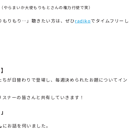
（やらまいか大使もりもとさんの権力行使で笑）
りもりもり…」聴きたい方は、ぜひ
radiko
でタイムフリーし
?
】
たちが日替わりで登場し、毎週決められたお題についてイン
リスナーの皆さんと共有していきます！
？
」
ん
にお話を伺いました。