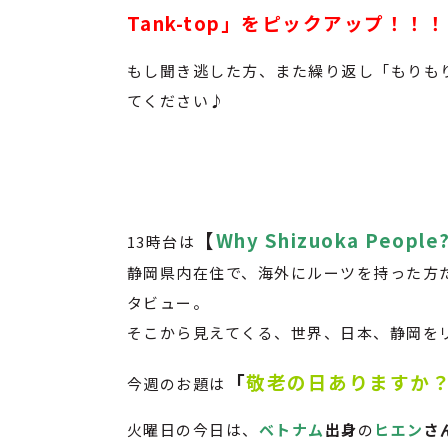
Tank-top」をピックアップ！！！
もし聞き逃した方、また繰り返し「もりも
てください♪
【
Why Shizuoka People
13時台は
静岡県内在住で、海外にルーツを持った方
タビュー。
そこから見えてくる、世界、日本、静岡を
「
敬老の日ありますか
今週のお題は
火曜日の今日は、
ベトナム
出身
の
ヒエン
さ