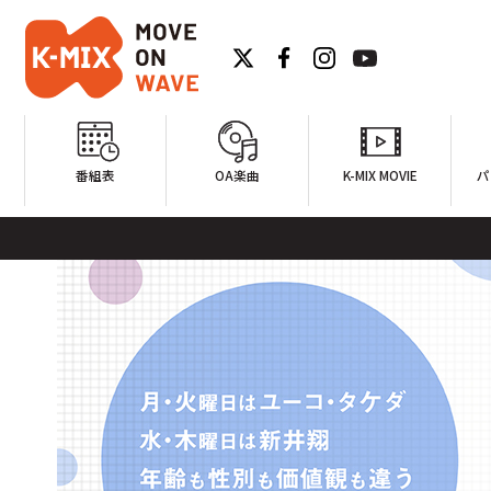
番組表
OA楽曲
K-MIX MOVIE
パ