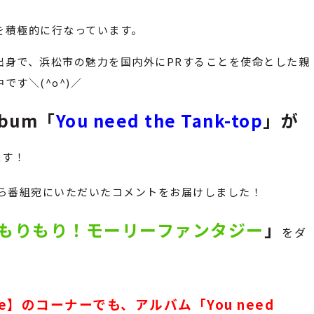
を積極的に行なっています。
出身で、浜松市の魅力を国内外にPRすることを使命とした親
す＼(^o^)／
lbum「
You need the Tank-top
」が
ます！
から番組宛にいただいたコメントをお届けしました！
もりもり！モーリーファンタジー
」
をダ
ice】のコーナーでも、アルバム「You need