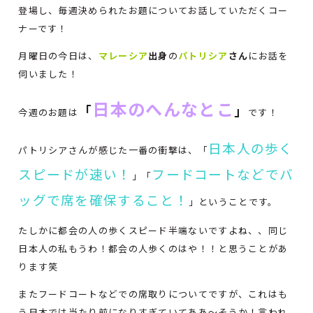
登場し、毎週決められたお題についてお話していただくコー
ナーです！
月曜日の今日は、
マレーシア
出身
の
パトリシア
さん
にお話を
伺いました！
日本のへんなとこ
「
」
今週のお題は
です！
日本人の歩く
パトリシアさんが感じた一番の衝撃は、「
スピードが速い！
フードコートなどでバ
」「
ッグで席を確保すること！
」ということです。
たしかに都会の人の歩くスピード半端ないですよね、、同じ
日本人の私もうわ！都会の人歩くのはや！！と思うことがあ
ります笑
またフードコートなどでの席取りについてですが、これはも
う日本では当たり前になりすぎていてああ～そうか！言われ