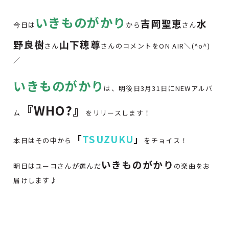
いきものがかり
吉岡聖恵
水
今日は
から
さん
野良樹
山下穂尊
さん
さんのコメントをON AIR＼(^o^)
／
いきものがかり
は、明後日3月31日にNEWアルバ
『WHO?
』
ム
をリリースします！
「
TSUZUKU
」
本日はその中から
をチョイス！
いきものがかり
明日はユーコさんが選んだ
の楽曲をお
届けします♪