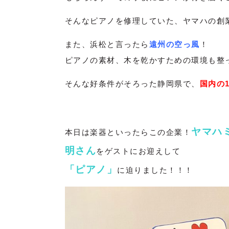
そんなピアノを修理していた、ヤマハの創
また、浜松と言ったら
遠州の空っ風
！
ピアノの素材、木を乾かすための環境も整
そんな好条件がそろった静岡県で、
国内の
ヤマハ
本日は楽器といったらこの企業！
明さん
をゲストにお迎えして
「ピアノ」
に迫りました！！！