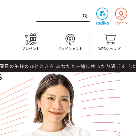
ト
プレゼント
ポッドキャスト
WEBショップ
きを あなたと一緒にゆったり過ごす「よはくじかん」 今週