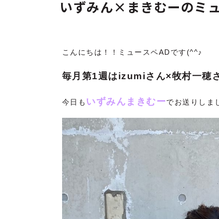
いずみん×まきむーのミ
こんにちは！！ミュースペADです(^^♪
毎月第1週はizumiさん×牧村一穂
いずみんまきむー
今日も
でお送りしま