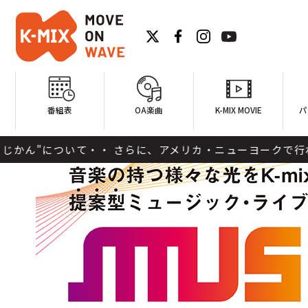
番組表
OA楽曲
K-MIX MOVIE
パ
 さらに、アメリカ・ニューヨークで行われた"日本映画祭"