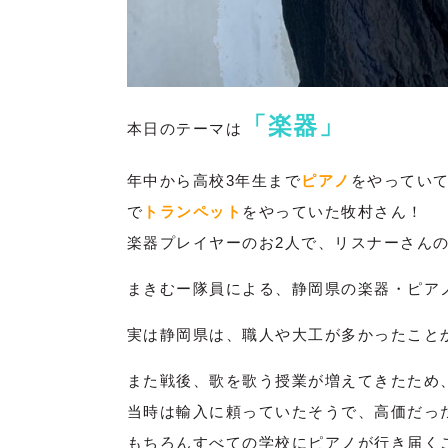
「楽器」
本日のテーマは
年中から高校3年生まで
ピアノ
をやっていて
で
トランペット
をやっていた牧村さん！
楽器プレイヤーのお2人で、リスナーさん
まきむー隊員による、静岡県の楽器・ピア
実は静岡県は、職人や大工が多かったこと
また戦後、歌を歌う授業が増えてきたため
当時は輸入に頼っていたそうで、高価だっ
もちろんすべての学校にピアノが行き届く