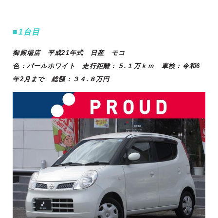
■1台目
御殿場店 平成21
年式 日産 モコ
色：パールホワイト 走行距離：５.１
万ｋｍ 車検：令和6
年2月まで 総額：３４.８万円