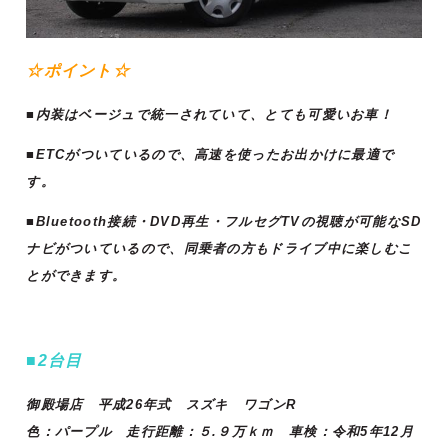
☆ポイント☆
■内装はベージュで統一されていて、とても可愛いお車！
■ETCがついているので、高速を使ったお出かけに最適で
す。
■Bluetooth接続・DVD再生・フルセグTVの視聴が可能なSD
ナビがついているので、同乗者の方もドライブ中に楽しむこ
とができます。
■2台目
御殿場店 平成26年式 スズキ ワゴンR
色：パープル 走行距離：５.９万ｋｍ 車検：令和5年12月