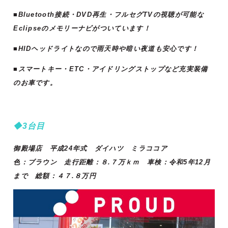
■Bluetooth接続・DVD再生・フルセグTVの視聴が可能な
Eclipseのメモリーナビがついています！
■HIDヘッドライトなので雨天時や暗い夜道も安心です！
■スマートキー・ETC・アイドリングストップなど充実装備
のお車です。
◆3台目
御殿場店 平成24年式 ダイハツ ミラココア
色：ブラウン 走行距離：８.７万ｋｍ 車検：令和5年12月
まで 総額：４７.８万円