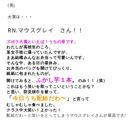
(笑)
大賞は・・・
RN.マウスグレイ さん！！
ズボラ大賞といえば！うちの母です。
わたしが高校生のころ、
某女子校に通っていたんですが、
まあ結構みんなお弁当って可愛いんです。
そんな中、ある日の昼休み、
お弁当のバッグを開けてびっくり。
銀紙に包まれたものが。
ふかし芋１本
。
開けてみると、
のみ！！（笑）
これはもう笑いを取ってこいということかな？
と思い、防災頭巾を被って、
「
今日うち配給だわ〜
」
と言って
クラス中大笑い！よかった！
配給だわ～と笑いをとってしまうマウスグレイさんが最高で大笑