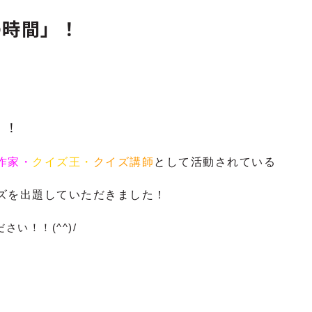
の時間」！
、
」
！
作家・
クイズ王・
クイズ講師
として活動されている
ズを出題していただきました！
い！！(^^)/