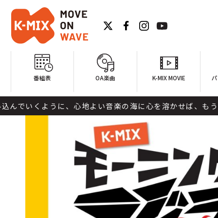
番組表
OA楽曲
K-MIX MOVIE
パ
でいくように、心地よい音楽の海に心を溶かせば、もうリセットは