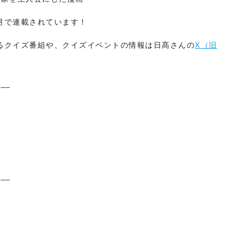
月で連載されています！
るクイズ番組や、クイズイベントの情報は日髙さんの
X（旧
___
___