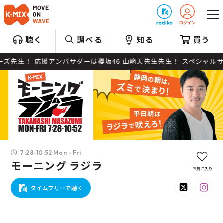
プレゼント
聴く
調べる
知る
買う
ッダーズ先生！ 応援アンバサダーは櫻坂46 山﨑天先生先生！ スペシャル
7:28-10:52 Mon - Fri
モーニング ラジラ
お気に入り
タイムフリーで聴く