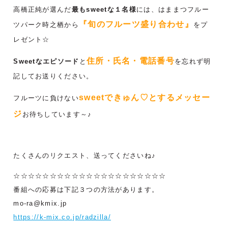
高橋正純が選んだ
最もsweetな１名様
には、はままつフルー
『旬のフルーツ盛り合わせ』
ツパーク時之栖から
をプ
レゼント☆
住所・氏名・電話番号
Sweetなエピソード
と
を忘れず明
記してお送りください。
sweetできゅん♡とするメッセー
フルーツに負けない
ジ
お待ちしています～♪
たくさんのリクエスト、送ってくださいね♪
☆☆☆☆☆☆☆☆☆☆☆☆☆☆☆☆☆☆☆☆☆
番組への応募は下記３つの方法があります。
mo-ra@kmix.jp
https://k-mix.co.jp/radzilla/