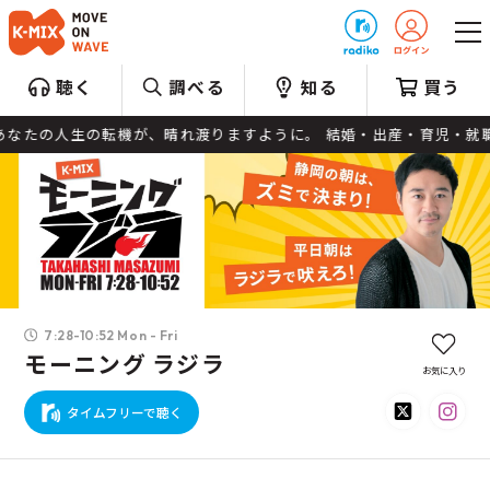
プレゼント
聴く
調べる
知る
買う
たの人生の転機が、晴れ渡りますように。 結婚・出産・育児・就職・転職
7:28-10:52 Mon - Fri
モーニング ラジラ
お気に入り
タイムフリーで聴く