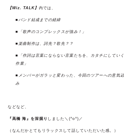
【Wiz. TALK】
内では、
■バンド結成までの経緯
■「歌声のコンプレックスが強み！」
■楽曲制作は、詞先？歌先？？
■「作詞は言葉にならない言葉たちを、カタチにしていく
作業」
■メンバーがガラッと変わった、今回のツアーへの意気込
み
などなど、
『高橋 海』を深掘り
しました＼(^o^)／
（なんだかとてもリラックスして話していただいた感。）