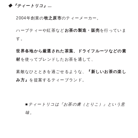
◆『ティートリコ
』…
2004年創業の
牧之原市
のティーメーカー。
ハーブティーや紅茶など
お茶の製造・販売
を行っていま
す。
世界各地から厳選された茶葉、ドライフルーツなどの素
材
を使ってブレンドしたお茶を通して、
素敵なひとときを過ごせるような、
『新しいお茶の楽し
み方』
を提案するティーブランド。
■
ティートリコは『お茶の虜（とりこ）』という意
味。