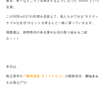
最近、色々なところで見聞きするようになった“SDGs”という
言葉。
このSDGsの17の目標を見据えて、私たちができる“サスティ
ナブルな生活”のヒントを皆さんと一緒に探っていきます。
偶数週は、静岡県内の各企業やお店の取り組みをご紹
介！！！
本日は、
牧之原市の
『
株式会社 ティートリコ
』
の開発担当
杉山さん
をお迎え(^^)/