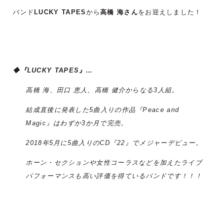
バンド
LUCKY TAPES
から
高橋 海さん
をお迎えしました！
◆『LUCKY TAPES』…
高橋 海、田口 恵人、高橋 健介からなる3人組。
結成直後に発表した5曲入りの作品『Peace and
Magic』はわずか3か月で完売。
2018年5月に5曲入りのCD『22』でメジャーデビュー。
ホーン・セクションや女性コーラスなどを加えたライブ
パフォーマンスも高い評価を得ているバンドです！！！