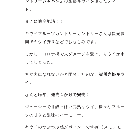
ントリージャパン』
の完熟キウイを使ったティー
ト。
まさに地産地消！！！
キウイフルーツカントリーカントリーさんは観光農
園でキウイ狩りなどでおなじみです。
しかし、コロナ禍で大ダメージを受け、キウイが余
ってしまった。
何か力になれないかと開発したのが、
掛川完熟キウ
イ
。
なんと昨年、
発売１か月で完売！
ジューシーで甘酸っぱい完熟キウイ、様々なフルー
ツの甘さと酸味のハーモニー。
キウイのつぶつぶ感がポイントですφ(..)メモメモ