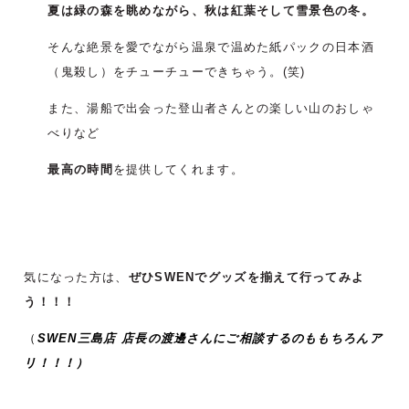
夏は緑の森を眺めながら、秋は紅葉そして雪景色の冬。
そんな絶景を愛でながら温泉で温めた紙パックの日本酒
（鬼殺し）をチューチューできちゃう。(笑)
また、湯船で出会った登山者さんとの楽しい山のおしゃ
べりなど
最高の時間
を提供してくれます。
気になった方は、
ぜひSWENでグッズを揃えて行ってみよ
う！！！
（
SWEN三島店 店長の渡邊さんにご相談するのももちろんア
リ！！！）