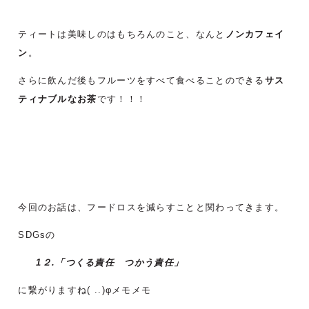
ティートは美味しのはもちろんのこと、なんと
ノンカフェイ
ン
。
さらに飲んだ後もフルーツをすべて食べることのできる
サス
ティナブルなお茶
です！！！
今回のお話は、フードロスを減らすことと関わってきます。
SDGsの
1２.「つくる責任 つかう責任」
に繋がりますね( ..)φメモメモ