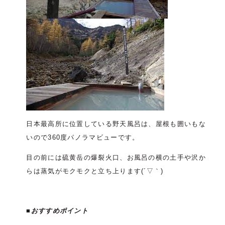
日本最高所に位置している野天風呂は、屋根も囲いもな
いので360度パノラマビューです。
目の前には硫黄岳の爆裂火口、お風呂の横の土手や沢か
らは蒸気がモクモクと立ち上ります(´▽｀)
■おすすめポイント