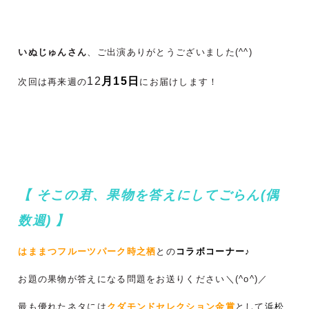
いぬじゅんさん
、ご出演ありがとうございました(^^)
12
月15日
次回は再来週の
にお届けします！
【 そこの君、果物を答えにしてごらん(偶
数週) 】
はままつフルーツパーク時之栖
との
コラボコーナー♪
お題の果物が答えになる問題をお送りください＼(^o^)／
最も優れたネタには
クダモンドセレクション金賞
として
浜松