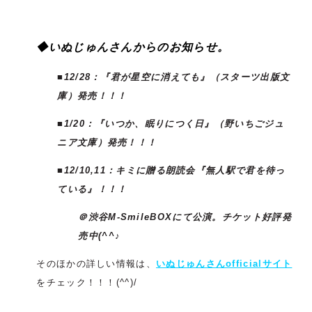
◆いぬじゅんさんからのお知らせ。
■12/28：『君が星空に消えても』（スターツ出版文
庫）発売！！！
■1/
20：『いつか、眠りにつく日』（野いちごジュ
ニア文庫）発売！！！
■12/10,11：
キミに贈る朗読会『無人駅で君を待っ
ている』！！！
＠渋谷M-SmileBOXにて公演。
チケット好評発
売中(^^♪
そのほかの詳しい情報は、
いぬじゅんさんofficialサイト
をチェック！！！(^^)/