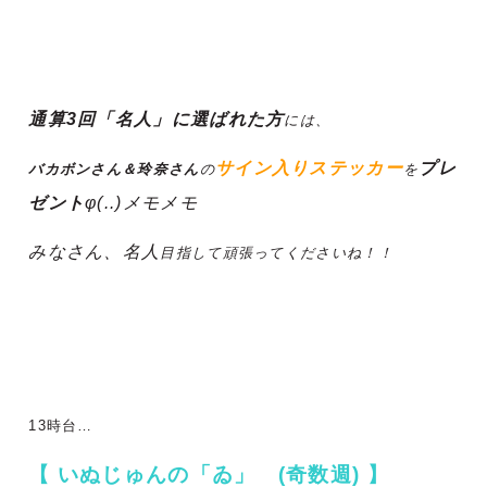
通算3回「名人」に選ばれた方
には、
サイン入りステッカー
プレ
バカボンさん＆玲奈さん
の
を
ゼント
φ(..)メモメモ
みなさん、名人
目指して頑張ってくださいね！！
13時台…
【
いぬじゅんの「ゐ」 (奇数週) 】