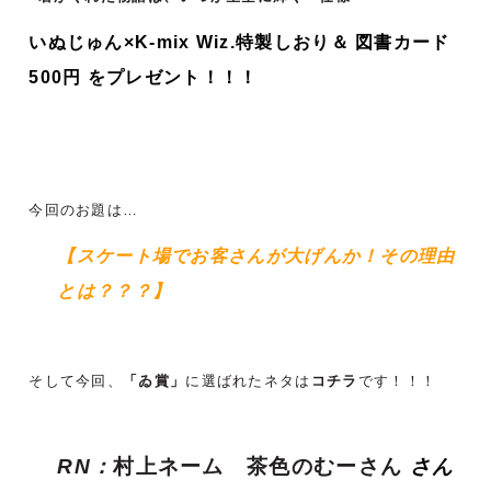
いぬじゅん×K-mix Wiz.特製しおり＆ 図書カード
500円 をプレゼント！！！
今回のお題は…
【スケート場でお客さんが大げんか！その理由
とは？？？
】
そして今回、
「ゐ賞」
に選ばれたネタは
コチラ
です！！！
RN：
村上ネーム　茶色のむーさん 
さん