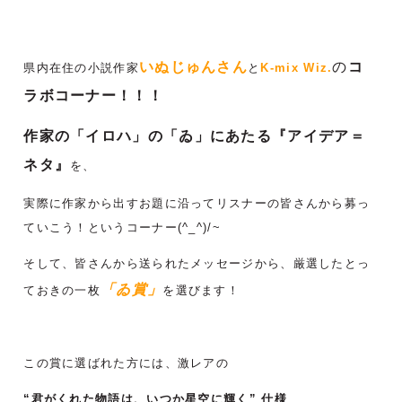
いぬじゅんさん
の
コ
県内在住の小説作家
と
K-mix Wiz.
ラボコーナー！！！
作家の「イロハ」の「ゐ」にあたる『アイデア＝
ネタ』
を、
実際に作家から出すお題に沿ってリスナーの皆さんから募っ
ていこう！というコーナー(^_^)/~
そして、皆さんから送られたメッセージから、厳選したとっ
「ゐ賞」
ておきの一枚
を選びます！
この賞に選ばれた方には、激レアの
“君がくれた物語は、いつか星空に輝く” 仕様