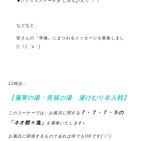
■クリスマスケーキを”じゅんびんぐ”！！
などなど、
皆さんの『準備』にまつわるメッセージを募集しまし
た！(゜o゜)
12時台…
【蓬莱の湯・笑福の湯 湯けむり名人戦】
７・７・７・５の
このコーナーでは、お風呂に関する
「ネオ都々逸」
を募集いたします♪
お風呂に関係するものであれば何でもOKです(‘◇’)ゞ