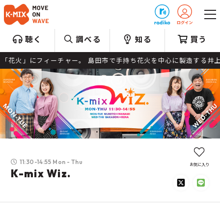
プレゼント
聴く
調べる
知る
買う
ーチャー。 島田市で手持ち花火を中心に製造する井上玩具煙火株式会社の
11:30-14:55 Mon - Thu
お気に入り
K-mix Wiz.