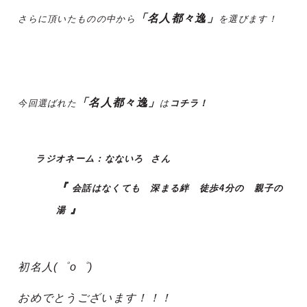
「名人都々逸」
さらに頂いたものの中から
を選びます！
「名人都々逸」
今回選ばれた
は
コチラ！
ラジオネーム：
なないろ
さん
『
会話はなくても 深まる絆 徒歩4分の 親子の
』
湯
初名人(゜o゜)
おめでとうございます！！！