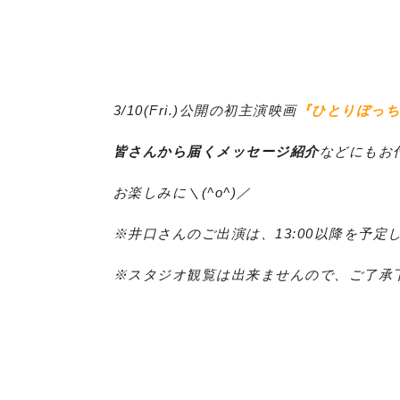
3/10(Fri.)公開の初主演映画
『ひとりぼっち
皆さんから届くメッセージ紹介
などにもお
お楽しみに＼(^o^)／
※井口さんのご出演は、13:00以降を予定
※スタジオ観覧は出来ませんので、ご了承