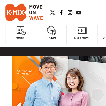
番組表
OA楽曲
K-MIX MOVIE
パ