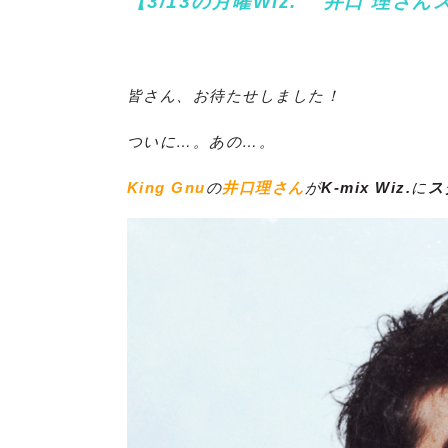
【
3/13の月曜Wiz.
井口 理
さん
皆さん、お待たせしました！
ついに…。あの…。
King Gnu
の
井口理さん
が
K-mix Wiz.
に
ス