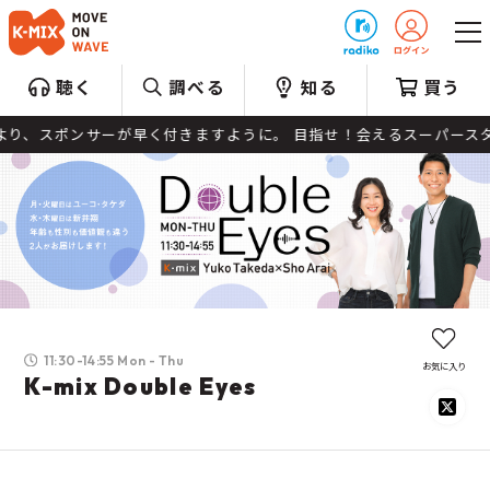
プレゼント
聴く
調べる
知る
買う
サーが早く付きますように。 目指せ！会えるスーパースター！
11:30-14:55 Mon - Thu
お気に入り
K-mix Double Eyes