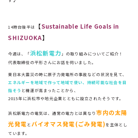
す♪
【
Sustainable Life Goals in
14時台後半は
SHIZUOKA
】
浜松新電力
今週は、「
」の取り組みについてご紹介！
代表取締役の平形さんにお話を伺いました。
東日本大震災の時に原子力発電所の事故などの状況を見て、
エネルギーを地域で作って地域で使い、持続可能な社会を目
指そう
と機運が高まったことから、
2015年に浜松市や地元企業とともに設立されたそうです。
市内の太陽
浜松新電力の電気は、通常の電力とは異なり
光発電
バイオマス発電(ごみ発電)
と
を主体とし
ています。