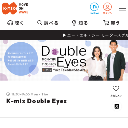
プレゼント
聴く
調べる
知る
買う
エー・エル・シー モータースグループ
11:30-14:55 Mon - Thu
お気に入り
K-mix Double Eyes