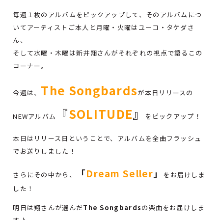
毎週１枚のアルバムをピックアップして、そのアルバムにつ
いてアーティストご本人と月曜・火曜はユーコ・タケダさ
ん、
そして水曜・木曜は新井翔さんがそれぞれの視点で語るこの
コーナー。
The Songbards
今週は、
が本日リリースの
『
SOLITUDE
』
NEWアルバム
をピックアップ！
本日はリリース日ということで、アルバムを全曲フラッシュ
でお送りしました！
「
Dream Seller
」
さらにその中から、
をお届けしま
した！
明日は翔さんが選んだ
The Songbards
の楽曲をお届けしま