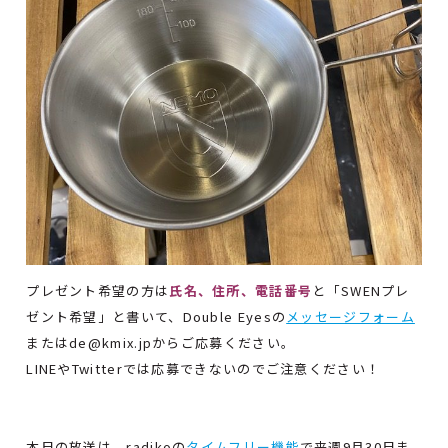
プレゼント希望の方は
氏名、住所、電話番号
と「SWENプレ
ゼント希望」と書いて、Double Eyesの
メッセージフォーム
またはde@kmix.jpからご応募ください。
LINEやTwitterでは応募できないのでご注意ください！
本日の放送は、radikoの
タイムフリー機能
で来週9月30日ま