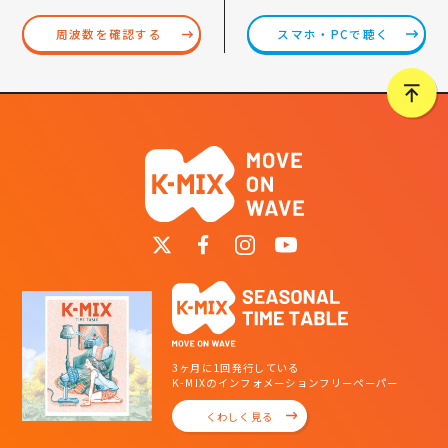
スマホ・PCで聴く
周波数を確認する
3ヶ月に1回発行している
K-MIXのインフォメーションフリーペーパー
くわしく見る