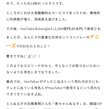
ので、たったの18秒だったそうです。
ところがこれは大変画期的なサービスであったため、爆発的
に利用者が増え、急成長を遂げました。
その後、YouTubeはGoogleに2,000億円(日本円)で買収され
デニ
ましたが、なんとその重要な交渉はシリコンバレーの
ーズ
で行われたとのこと！
驚きですね( ﾟДﾟ)！！
このようなエピソードのもと、今となっては知らない人はい
ないような存在にまでなりました。
最近では、YouTuberがテレビに出るという流れのほかにも、
テレビに出ている有名人がYouTubeで発信するという流れも
できてきていますよね。
とんねるずの石橋貴明さんの「貴ちゃんねるず」は、開設3か