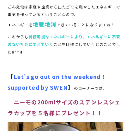
ごみ発電は家庭や企業から出たゴミを燃やしたエネルギーで
電気を作っているということなので、
地産地消
エネルギーを
できていることになりますね！
これからも
持続可能なエネルギーにより、エネルギーに不安
のない社会に変えていく
ことを目標にしていくとのことでし
た!(^^)!
【
Let’s go out on the weekend！
supported by SWEN
】
のコーナーでは、
ニーモの200mlサイズのステンレスシェ
ラカップを５名様にプレゼント
！！