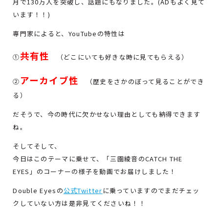
月で130万人を突破し、話題にもなりました。(ADもよく見て
います！！)
専門家によると、YouTubeの特性は
共有性
①
（どこにいても好きな時に見てもらえる）
アーカイブ性
②
（歴史をさかのぼって見ることができ
る）
だそうで、今の時代に欠かせない理由としても納得できます
ね。
そしてそして、
今日はこのテーマに乗せて、「三園綾音のCATCH THE
EYES」のコーナーの様子を動画でお届けしました！
Double Eyesの
公式Twitter
に乗っていますのでまだチェッ
クしていない方は是非見てくださいね！！