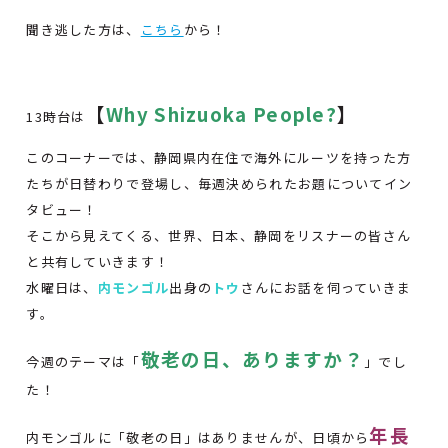
聞き逃した方は、
こちら
から！
【
Why Shizuoka People?
】
13時台は
このコーナーでは、静岡県内在住で海外にルーツを持った方
たちが日替わりで登場し、毎週決められたお題についてイン
タビュー！
そこから見えてくる、世界、日本、静岡をリスナーの皆さん
と共有していきます！
水曜日は、
内モンゴル
出身の
トウ
さんにお話を伺っていきま
す。
敬老の日、ありますか？
今週のテーマは「
」でし
た！
年長
内モンゴルに「敬老の日」はありませんが、日頃から