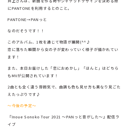
井上さんは、新曲を作る時やジャケットデザインを決める際
にPANTONEを利用するとのこと。
PANTONE→PANっと
なのだそうです！！
このアルバム、1枚を通じて物語が展開(^^♪
恋に落ちた瞬間から女の子が変わっていく様子が描かれてい
ます！
また、本日お届けした「恋におめかし」「ほんと」はどちら
もMVが公開されています！
2曲とも全く違う雰囲気で、曲調も色も見せ方も異なり見ごた
えたっぷりです♪
～今後の予定～
『Inoue Sonoko Tour 2021 〜PANっと音がした〜』配信ラ
イブ