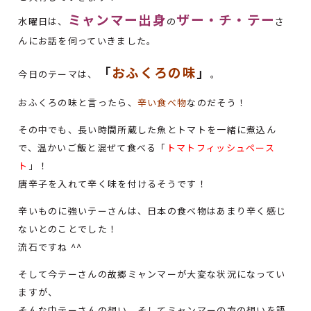
ミャンマー出身
ザー・チ・テー
水曜日は、
の
さ
んにお話を伺っていきました。
「
おふくろの味
」
今日のテーマは、
。
おふくろの味と言ったら、
辛い食べ物
なのだそう！
その中でも、長い時間所蔵した魚とトマトを一緒に煮込ん
で、温かいご飯と混ぜて食べる「
トマトフィッシュペース
ト
」！
唐辛子を入れて辛く味を付けるそうです！
辛いものに強いテーさんは、日本の食べ物はあまり辛く感じ
ないとのことでした！
流石ですね ^^
そして今テーさんの故郷ミャンマーが大変な状況になってい
ますが、
そんな中テーさんの想い、そしてミャンマーの方の想いを語