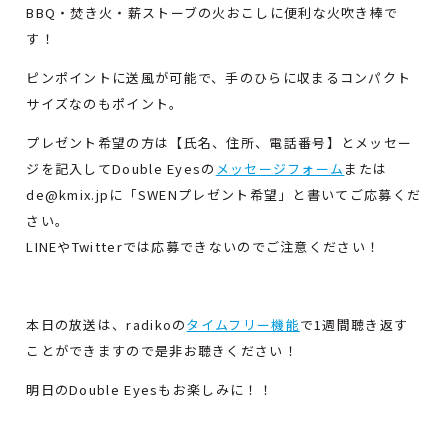
BBQ・焚き火・薪ストーブの火おこしに便利な火吹き棒で
す！
ピンポイントに送風が可能で、手のひらに収まるコンパクト
サイズなのもポイント。
プレゼント希望の方は【氏名、住所、電話番号】とメッセー
ジを記入してDouble Eyesの
メッセージフォーム
または
de@kmix.jpに「SWENプレゼント希望」と書いてご応募くだ
さい。
LINEやTwitterでは応募できないのでご注意ください！
本日の放送は、radikoの
タイムフリー機能
で1週間聴き返す
ことができますので是非お聴きください！
明日のDouble Eyesもお楽しみに！！