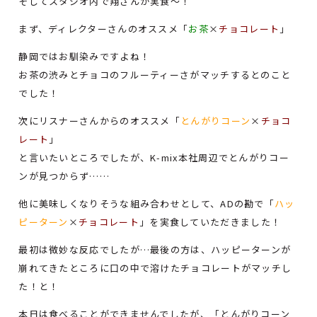
そしてスタジオ内で翔さんが実食～！
まず、ディレクターさんのオススメ「
お茶
×
チョコレート
」
静岡ではお馴染みですよね！
お茶の渋みとチョコのフルーティーさがマッチするとのこと
でした！
次にリスナーさんからのオススメ「
とんがりコーン
×
チョコ
レート
」
と言いたいところでしたが、K-mix本社周辺でとんがりコー
ンが見つからず……
他に美味しくなりそうな組み合わせとして、ADの勘で「
ハッ
ピーターン
×
チョコレート
」を実食していただきました！
最初は微妙な反応でしたが…最後の方は、ハッピーターンが
崩れてきたところに口の中で溶けたチョコレートがマッチし
た！と！
本日は食べることができませんでしたが、「とんがりコーン