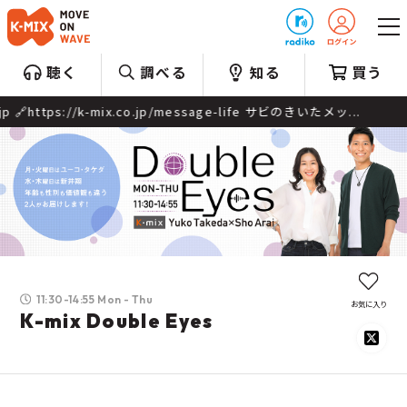
プレゼント
聴く
調べる
知る
買う
/message-life サビのきいたメッ...
11:30-14:55 Mon - Thu
お気に入り
K-mix Double Eyes