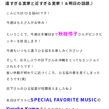
遠すぎる実家と近すぎる実家！＆明日の話題♪
こんにちは!ひる協ADです！
今週はもえさんがお休み！
秋枝伶子
ということで、今週は木曜日まで
さんがピンチヒ
ッターを担当します！
今週もいつもと違うひる協をお楽しみください♪
そして、お久しぶりの日下さんは沖縄をとってもエンジョイ
されたそうです！
長い休暇が終わりに近づくころ、ひる協の夢を見てしまった
そうです(笑)
日下さんのひる協愛が垣間見えましたね♪
SPECIAL FAVORITE MUSIC
の
本日はゲストに
Yusuke Kume
さん