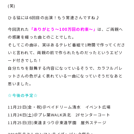
(笑)
ひる協には6回目の出演！もう常連さんですね♪
今回流れた
「ありがとう～100万回の約束～」
は、ご両親へ
の感謝を綴った曲とのことでした。
そしてこの曲は、実はあるテレビ番組で1時間で作ってくださ
いと言われて、両親の前で作られたものだったというエピソ
ード付きでした！
自分たちを鼓舞する内容になっているそうで、カラフルパレ
ットさんの色がよく表れている一曲になっていそうだなあと
思いました。
☆今後の予定☆
11月23日(金・祝)＠ベイドリーム清水 イベント広場
11月24日(土)＠プレ葉WALK浜北 2Fセンターコート
11月25日(日)東遠まつり＠東遠学園 屋外ステージ