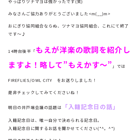
やっぱりツナマヨは強かったです(笑)
みなさんご協力ありがとうございました<m(__)m>
おにぎり協同組合ならぬ、ツナマヨ協同組合、これにて終了
です～♪
もえが洋楽の歌詞を紹介し
14時台後半「
ますよ！略して”もえかす～”
」では
FIREFLIES/OWL CITY をお送りしました！
是非チェックしてみてくださいね！
「入籍記念日の話」
明日の井戸端会議の話題は
入籍記念日は、唯一自分で決められる記念日。
入籍記念日に関するお話を聞かせてください(*^。^*)