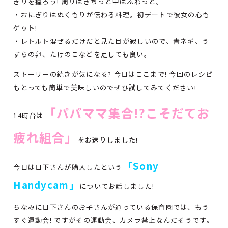
ぎりを握ろう! 周りはきちっと中はふわっと。
・おにぎりはぬくもりが伝わる料理。初デートで彼女の心も
ゲット!
・レトルト混ぜるだけだと見た目が寂しいので、青ネギ、う
ずらの卵、たけのこなどを足しても良い。
ストーリーの続きが気になる? 今日はここまで! 今回のレシピ
もとっても簡単で美味しいのでぜひ試してみてください!
「パパママ集合!?こそだてお
14時台は
疲れ組合」
をお送りしました!
「Sony
今日は日下さんが購入したという
Handycam」
についてお話しました!
ちなみに日下さんのお子さんが通っている保育園では、もう
すぐ運動会! ですがその運動会、カメラ禁止なんだそうです。