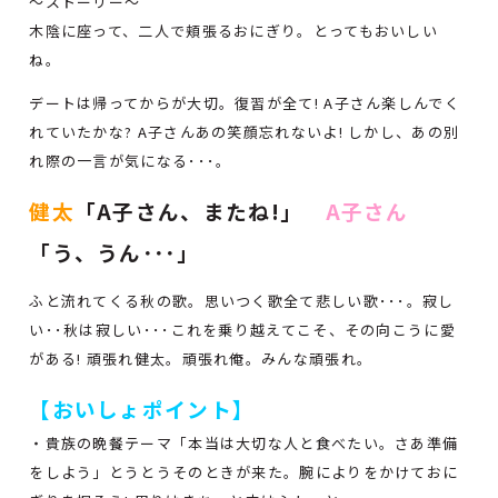
～ストーリー～
木陰に座って、二人で頬張るおにぎり。とってもおいしい
ね。
デートは帰ってからが大切。復習が全て! A子さん楽しんでく
れていたかな? A子さんあの笑顔忘れないよ! しかし、あの別
れ際の一言が気になる･･･。
健太
「A子さん、またね!」
A子さん
「う、うん･･･」
ふと流れてくる秋の歌。思いつく歌全て悲しい歌･･･。寂し
い･･秋は寂しい･･･これを乗り越えてこそ、その向こうに愛
がある! 頑張れ健太。頑張れ俺。みんな頑張れ。
【おいしょポイント】
・貴族の晩餐テーマ「本当は大切な人と食べたい。さあ準備
をしよう」とうとうそのときが来た。腕によりをかけておに