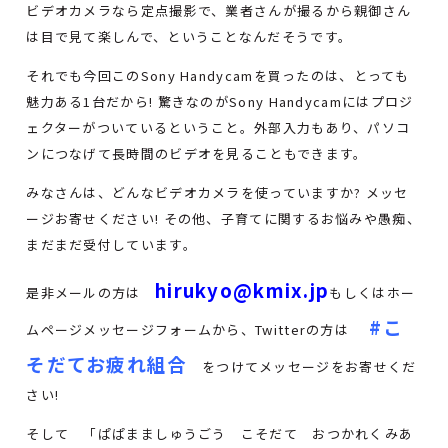
ビデオカメラなら定点撮影で、業者さんが撮るから親御さん
は目で見て楽しんで、ということなんだそうです。
それでも今回このSony Handycamを買ったのは、とっても
魅力ある1台だから! 驚きなのがSony Handycamにはプロジ
ェクターがついているということ。外部入力もあり、パソコ
ンにつなげて長時間のビデオを見ることもできます。
みなさんは、どんなビデオカメラを使っていますか? メッセ
ージお寄せください! その他、子育てに関するお悩みや愚痴、
まだまだ受付しています。
hirukyo@kmix.jp
是非メールの方は
もしくはホー
#こ
ムページメッセージフォームから、Twitterの方は
そだてお疲れ組合
をつけてメッセージをお寄せくだ
さい!
そして 「ぱぱまましゅうごう こそだて おつかれくみあ