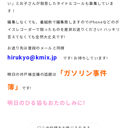
い」とお子さんが録音したタイトルコールも募集していま
す！
編集しなくても、番組側で編集致しますのでiPhoneなどのボ
イスレコーダーで録ったものを是非お送りください! ハッキリ
言えてなくても全然大丈夫です!
お送り先は普段のメールと同様
hirukyo@kmix.jp
です! お待ちしています!
「ガソリン事件
明日の井戸端会議の話題は
簿」
です!
明日のひる協もおたのしみに!
この投稿をお気に入りする