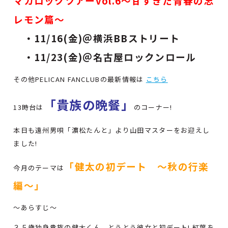
マカロックツアーvol.6〜甘すぎた青春の忘
レモン篇〜
・11/16(金)＠横浜BBストリート
・11/23(金)＠名古屋ロックンロール
その他PELICAN FANCLUBの最新情報は
こちら
「貴族の晩餐」
13時台は
のコーナー!
本日も遠州男唄「濵松たんと」より山田マスターをお迎えし
ました!
「健太の初デート ～秋の行楽
今月のテーマは
編～」
～あらすじ～
３５歳独身貴族の健太くん。とうとう彼女と初デート! 紅葉を