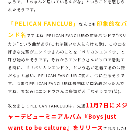
ようで、「ちゃんと届いているんだな」ということを感じら
れたそうです。
「PELICAN FANCLUB」
印象的なバ
なんとも
ンド名
ですよね! PELICAN FANCLUBの前身バンドで“ペリ
カン”という曲があり(これは嫌いな人に向けた歌)、この曲を
好きな先輩がエンドウさんのことを「ペリカンエンドウ」と
呼び始めたそうです。それからエンドウさんがソロで活動す
る時に、『「ペリカンエンドウ」という名が定着するのは嫌
だな』と思い、PELICAN FANCLUBに変え、今に至るそうで
す。つまりPELICAN FANCLUBは最初はソロ名義だったんで
すね。ちなみにエンドウさんは鳥類が苦手なそうです(笑)。
11月7日にメジ
改めましてPELICAN FANCLUBは、先週
ャーデビューミニアルバム『Boys just
want to be culture』をリリース
されました!