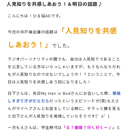
人見知りを共感しあおう！＆明日の話題♪
こんにちは！ひる協ADです。
「人見知りを共感
今日の井戸端会議の話題は
しあおう！」
でした。
ラジオパーソナリティの間でも、自分は人見知りであること
を公言している方はいらっしゃいますが、もうなんならだれ
もが人見知りなのではないでしょうか！？ということで、今
日は人見知りを共感しあう回になりました！
日下さんは、先日My Hair is Badさんにお会いした際、
緊張
しすぎて汗がだらだら
だったというエピソードが(笑)もえさ
んがマイヘアさんとお話をしている時に、チラッと横を見る
と日下さんが人見知りを発揮していたそうです(゜o゜)
一方もえさんは、学生時代は
「え？面接？行く行く～♪」
と