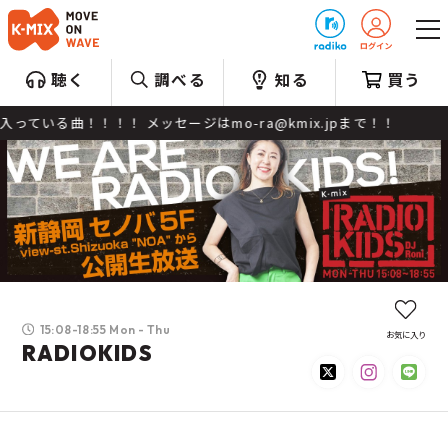
プレゼント
聴く
調べる
知る
買う
！！！！ メッセージはmo-ra@kmix.jpまで！！
15:08-18:55 Mon - Thu
お気に入り
RADIOKIDS