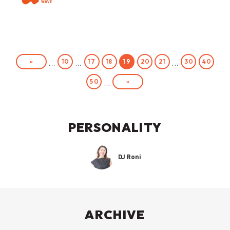
«
10
17
18
19
20
21
30
40
...
...
...
»
50
...
PERSONALITY
DJ Roni
ARCHIVE