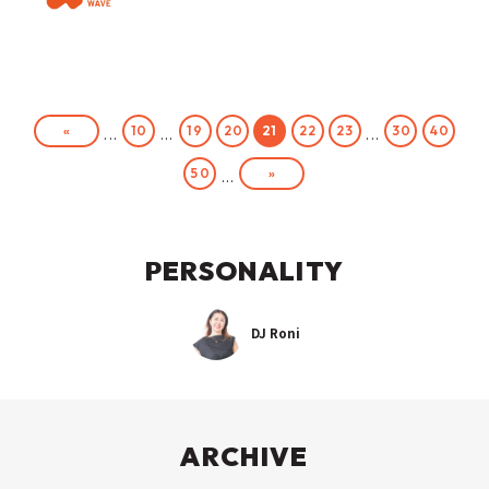
«
10
19
20
21
22
23
30
40
...
...
...
»
50
...
PERSONALITY
DJ Roni
ARCHIVE