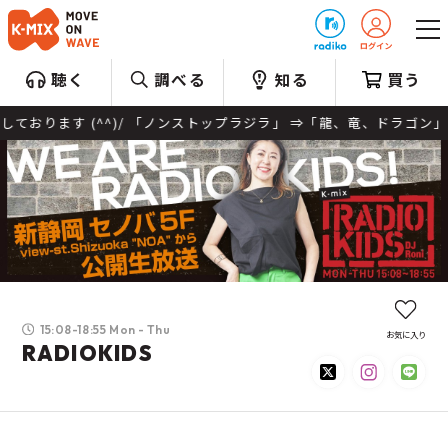
プレゼント
聴く
調べる
知る
買う
(^^)/ 「ノンストップラジラ」 ⇒「龍、竜、ドラゴン」がアーティ
15:08-18:55 Mon - Thu
お気に入り
RADIOKIDS