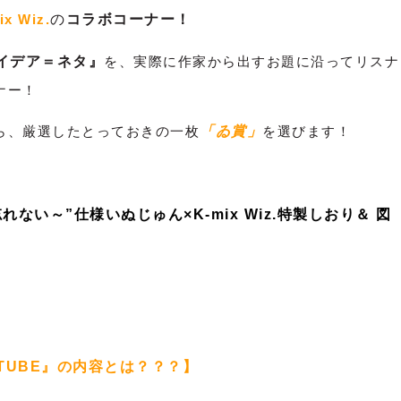
ix Wiz.
の
コラボコーナー！
イデア＝ネタ』
を、実際に作家から出すお題に沿ってリスナ
ナー！
ら、厳選したとっておきの一枚
「ゐ賞」
を選びます！
い～”仕様いぬじゅん×K-mix Wiz.特製しおり＆ 図
 TUBE』の内容とは？？？】