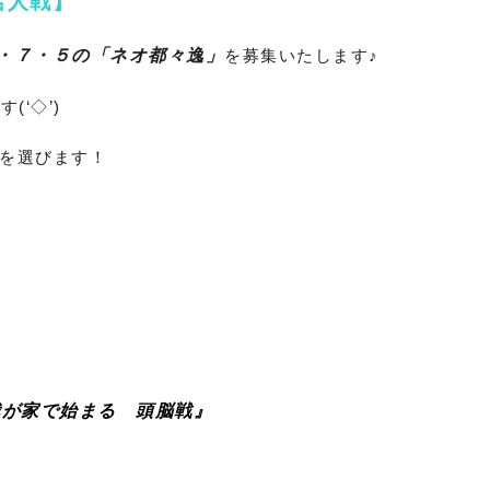
名人戦】
・７・５の「ネオ都々逸」
を募集いたします♪
‘◇’)ゞ
を選びます！
我が家で始まる 頭脳戦』