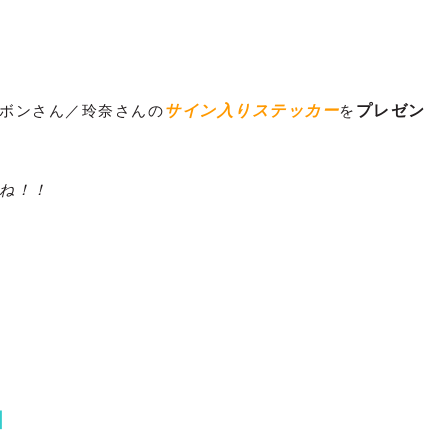
ボンさん／玲奈さんの
サイン入りステッカー
を
プレゼン
ね！！
】