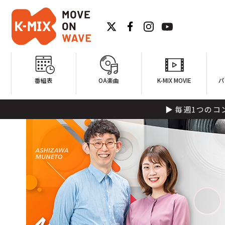
番組表
OA楽曲
K-MIX MOVIE
パ
毎週1つのコンセプトを元に