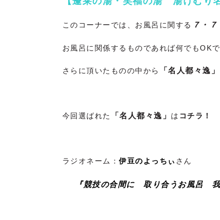
【蓬莱の湯・笑福の湯 湯けむり
このコーナーでは、お風呂に関する
７・７
お風呂に関係するものであれば何でもOKです(
さらに頂いたものの中から
「名人都々逸」
今回選ばれた
「名人都々逸」
は
コチラ！
ラジオネーム：
伊豆のよっちぃ
さん
『競技の合間に 取り合うお風呂 