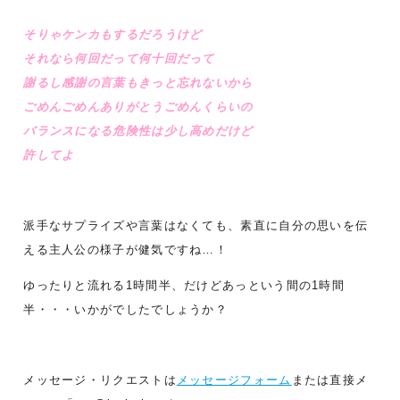
そりゃケンカもするだろうけど
それなら何回だって何十回だって
謝るし感謝の言葉もきっと忘れないから
ごめんごめんありがとうごめんくらいの
バランスになる危険性は少し高めだけど
許してよ
派手なサプライズや言葉はなくても、素直に自分の思いを伝
える主人公の様子が健気ですね…！
ゆったりと流れる1時間半、だけどあっという間の1時間
半・・・いかがでしたでしょうか？
メッセージ・リクエストは
メッセージフォーム
または直接メ