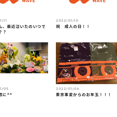
1/11
2022/01/10
ん、最近泣いたのいつで
祝 成人の日！！
？？
1/05
2022/01/04
君に^^
東京事変からのお年玉！！！