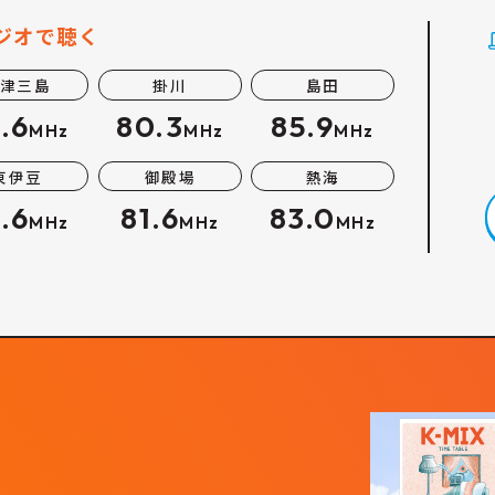
ジオで聴く
津三島
掛川
島田
.6
80.3
85.9
MHz
MHz
MHz
東伊豆
御殿場
熱海
.6
81.6
83.0
MHz
MHz
MHz