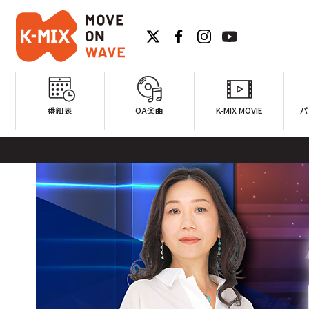
番組表
OA楽曲
K-MIX MOVIE
パ