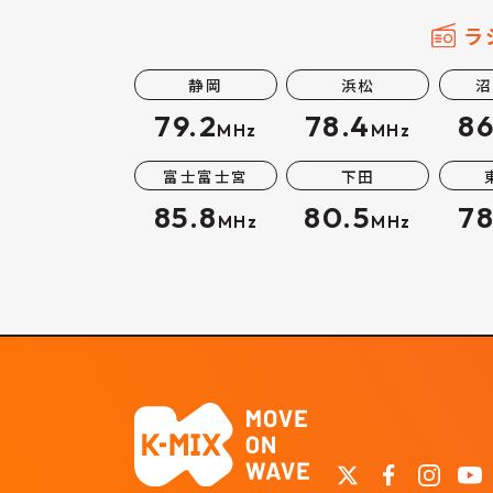
ラ
静岡
浜松
沼
79.2
78.4
86
MHz
MHz
富士富士宮
下田
85.8
80.5
78
MHz
MHz