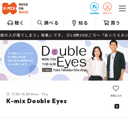
プレゼント
聴く
調べる
知る
買う
が寝てしまう」現象』です。 ◎18時30分ごろ～『あいうえおジャクソン
11:30-14:55 Mon - Thu
お気に入り
K-mix Double Eyes